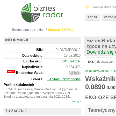
Trwa łączenie z ra
RADAR
WIADOM
Biznesradar bez reklam?
Sprawdź BR Plus
INFORMACJE
BiznesRadar.
zgodę na uży
ISIN:
PLDNTMD00012
Dowiedz się 
Data debiutu:
18.02.2010
Liczba akcji:
104 094 107
EKE:
ustaw alert
Kapitalizacja:
9 264 376
Akcje NewConnect
•
E
Enterprise Value:
9
309
Wskaźnik
Branża:
Szpitale i przychodnie
376
Profil działalności:
0.0890
0.00
EKO-OZE (wcześniej Dent-a-Medical S.A.) prowadzi
działania zmierzające do rozwoju w branży OZE.
EKO-OZE S
Zgodnie z przyjętą strategią na lata 2021-2024...
więcej »
Teoretyczny
TU ZACZNIJ