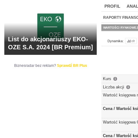
PROFIL
ANAL
NOWE
BR LAB
RAPORTY FINANS
WARTOŚCI RYNKOWE
List do akcjonariuszy EKO-
Dynamika:
r/r
OZE S.A. 2024 [BR Premium]
Biznesradar bez reklam?
Sprawdź BR Plus
Kurs
Liczba akcji
Wartość księgowa 
Cena / Wartość k
Wartość księgowa 
Cena / Wartość k