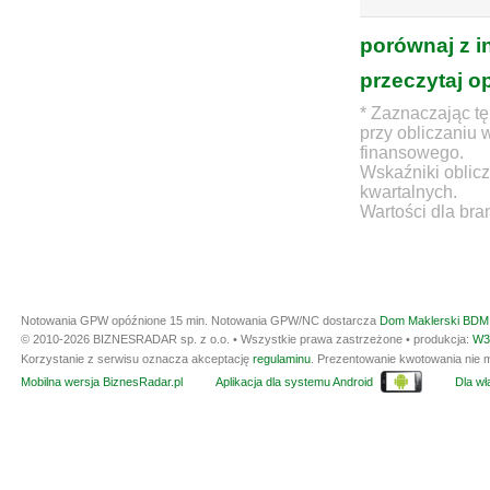
porównaj z i
przeczytaj o
* Zaznaczając tę
przy obliczaniu 
finansowego.
Wskaźniki oblicz
kwartalnych.
Wartości dla bra
Notowania GPW opóźnione 15 min.
Notowania GPW/NC dostarcza
Dom Maklerski BDM 
© 2010-2026 BIZNESRADAR sp. z o.o. • Wszystkie prawa zastrzeżone • produkcja:
W3
Korzystanie z serwisu oznacza akceptację
regulaminu
. Prezentowanie kwotowania nie m
Mobilna wersja BiznesRadar.pl
Aplikacja dla systemu Android
Dla wła