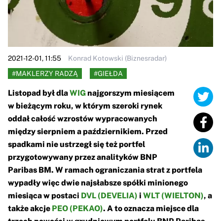
2021-12-01, 11:55
Konrad Kotowski (Biznesradar)
#MAKLERZY RADZĄ
#GIEŁDA
Listopad był dla
WIG
najgorszym miesiącem
w bieżącym roku, w którym szeroki rynek
oddał całość wzrostów wypracowanych
między sierpniem a październikiem. Przed
spadkami nie ustrzegł się też portfel
przygotowywany przez analityków BNP
Paribas BM. W ramach ograniczania strat z portfela
wypadły więc dwie najsłabsze spółki minionego
miesiąca w postaci
DVL (DEVELIA)
i
WLT (WIELTON)
, a
także akcje
PEO (PEKAO)
. A to oznacza miejsce dla