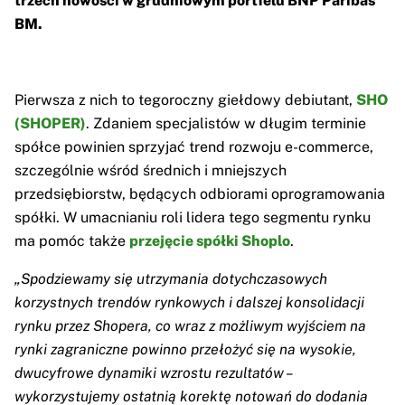
trzech nowości w grudniowym portfelu BNP Paribas
BM.
Pierwsza z nich to tegoroczny giełdowy debiutant,
SHO
(SHOPER)
. Zdaniem specjalistów w długim terminie
spółce powinien sprzyjać trend rozwoju e-commerce,
szczególnie wśród średnich i mniejszych
przedsiębiorstw, będących odbiorami oprogramowania
spółki. W umacnianiu roli lidera tego segmentu rynku
ma pomóc także
przejęcie spółki Shoplo
.
„Spodziewamy się utrzymania dotychczasowych
korzystnych trendów rynkowych i dalszej konsolidacji
rynku przez Shopera, co wraz z możliwym wyjściem na
rynki zagraniczne powinno przełożyć się na wysokie,
dwucyfrowe dynamiki wzrostu rezultatów –
wykorzystujemy ostatnią korektę notowań do dodania