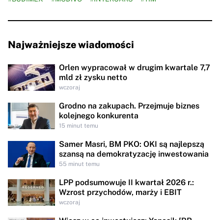
Najważniejsze wiadomości
Orlen wypracował w drugim kwartale 7,7
mld zł zysku netto
wczoraj
Grodno na zakupach. Przejmuje biznes
kolejnego konkurenta
15 minut temu
Samer Masri, BM PKO: OKI są najlepszą
szansą na demokratyzację inwestowania
55 minut temu
LPP podsumowuje II kwartał 2026 r.:
Wzrost przychodów, marży i EBIT
wczoraj