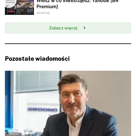
Wiesz w co inwestujesz: Yanosik [BR
Premium]
wczoraj
Zobacz więcej
Pozostałe wiadomości