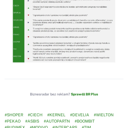
Biznesradar bez reklam?
Sprawdź BR Plus
#SHOPER
#CIECH
#KERNEL
#DEVELIA
#WIELTON
#PEKAO
#ASBIS
#AUTOPARTN
#BOOMBIT
#BUDIMEX
#MODIVO
#INTERCARS
#TIM