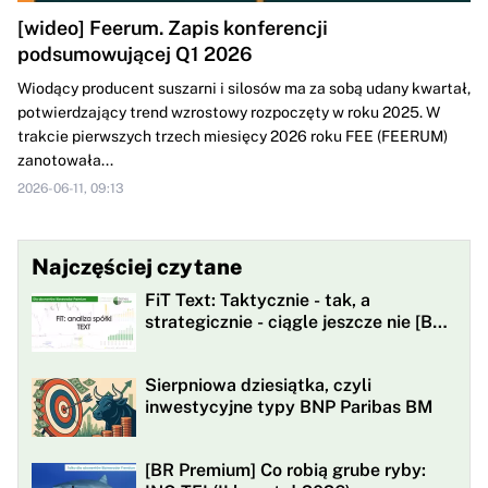
[wideo] Feerum. Zapis konferencji
podsumowującej Q1 2026
Wiodący producent suszarni i silosów ma za sobą udany kwartał,
potwierdzający trend wzrostowy rozpoczęty w roku 2025. W
trakcie pierwszych trzech miesięcy 2026 roku FEE (FEERUM)
zanotowała...
2026-06-11, 09:13
Najczęściej czytane
FiT Text: Taktycznie - tak, a
strategicznie - ciągle jeszcze nie [BR
Premium]
Sierpniowa dziesiątka, czyli
inwestycyjne typy BNP Paribas BM
[BR Premium] Co robią grube ryby: