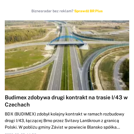
Biznesradar bez reklam?
Sprawdź BR Plus
Budimex zdobywa drugi kontrakt na trasie I/43 w
Czechach
BDX (BUDIMEX) zdobył kolejny kontrakt w ramach rozbudowy
drogi ‎I/43, łączącej Brno przez Svitavy Lanškroun z granicą
Polski. W pobliżu gminy ‎Závist w powiecie Blansko spółka...