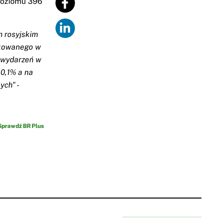
poziomu 396
m rosyjskim
likowanego w
e wydarzeń w
 0,1% a na
nych"
-
Sprawdź BR Plus