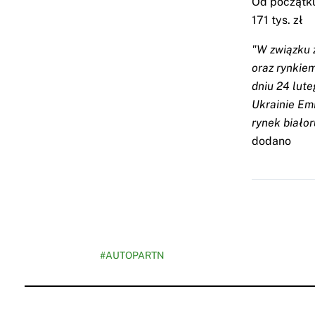
Od początku
171 tys. zł
"W związku 
oraz rynkie
dniu 24 lute
Ukrainie Emi
rynek biało
dodano
#AUTOPARTN