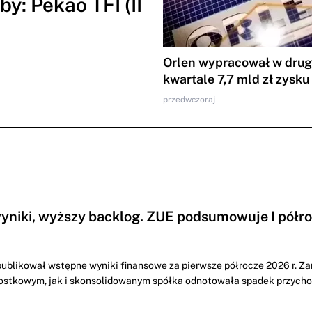
y: Pekao TFI (II
Orlen wypracował w dru
kwartale 7,7 mld zł zysku
przedwczoraj
yniki, wyższy backlog. ZUE podsumowuje I półr
ublikował wstępne wyniki finansowe za pierwsze półrocze 2026 r. Z
ostkowym, jak i skonsolidowanym spółka odnotowała spadek przych