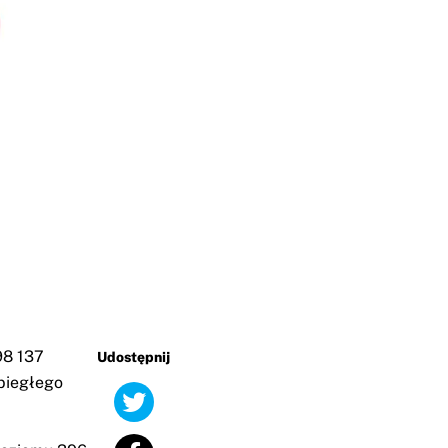
98 137
Udostępnij
biegłego