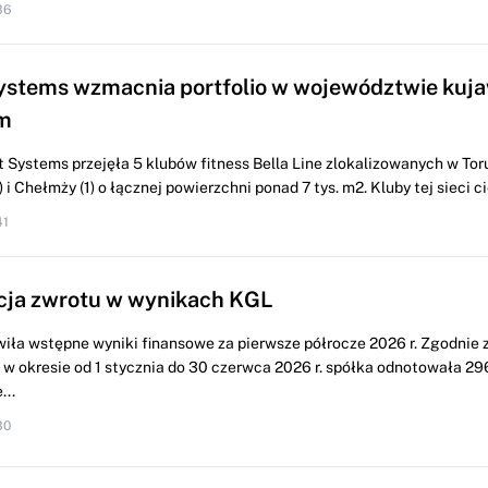
36
ystems wzmacnia portfolio w województwie kuj
m
 Systems przejęła 5 klubów fitness Bella Line zlokalizowanych w Torun
i Chełmży (1) o łącznej powierzchni ponad 7 tys. m2. Kluby tej sieci cie
41
cja zwrotu w wynikach KGL
iła wstępne wyniki finansowe za pierwsze półrocze 2026 r. Zgodnie 
w okresie od 1 stycznia do 30 czerwca 2026 r. spółka odnotowała 296
...
30