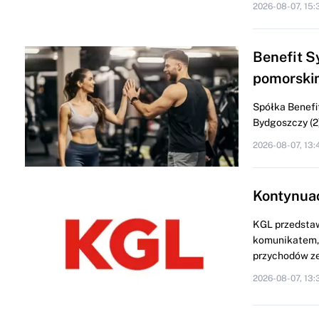
2026-08-07, 15:
Benefit S
pomorski
Spółka Benefit
Bydgoszczy (2) 
2026-08-07, 13:
Kontynua
KGL przedstaw
komunikatem, 
przychodów ze
2026-08-07, 13: