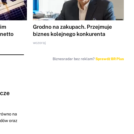
gim
Grodno na zakupach. Przejmuje
 netto
biznes kolejnego konkurenta
wczoraj
Biznesradar bez reklam?
Sprawdź BR Plus
ocze
arówno na
odów oraz