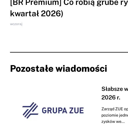
[BR Premium] Co robią grube ryb
kwartał 2026)
wczoraj
Pozostałe wiadomości
Słabsze w
2026 r.
Zarząd ZUE op
poziomie jedn
zysków we...