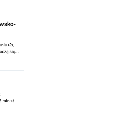
awsko-
iu (2),
szą się...
z
 mln zł