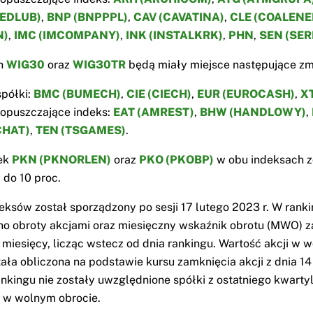
EDLUB)
,
BNP (BNPPPL)
,
CAV (CAVATINA)
,
CLE (COALENE
N)
,
IMC (IMCOMPANY)
,
INK (INSTALKRK)
,
PHN
,
SEN (SER
h
WIG30
oraz
WIG30TR
będą miały miejsce następujące zm
półki:
BMC (BUMECH)
,
CIE (CIECH)
,
EUR (EUROCASH)
,
X
 opuszczające indeks:
EAT (AMREST)
,
BHW (HANDLOWY)
,
CHAT)
,
TEN (TSGAMES)
.
łek
PKN (PKNORLEN)
oraz
PKO (PKOBP)
w obu indeksach z
 do 10 proc.
eksów został sporządzony po sesji 17 lutego 2023 r. W rank
o obroty akcjami oraz miesięczny wskaźnik obrotu (MWO) z
2 miesięcy, licząc wstecz od dnia rankingu. Wartość akcji w 
tała obliczona na podstawie kursu zamknięcia akcji z dnia 14
ankingu nie zostały uwzględnione spółki z ostatniego kwarty
ji w wolnym obrocie.