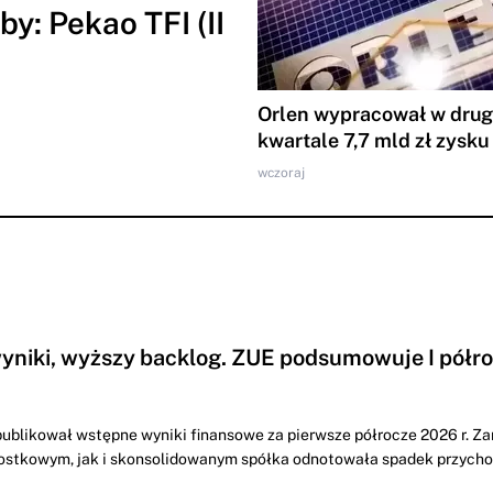
y: Pekao TFI (II
Orlen wypracował w dru
kwartale 7,7 mld zł zysku
wczoraj
yniki, wyższy backlog. ZUE podsumowuje I półr
ublikował wstępne wyniki finansowe za pierwsze półrocze 2026 r. Z
ostkowym, jak i skonsolidowanym spółka odnotowała spadek przych