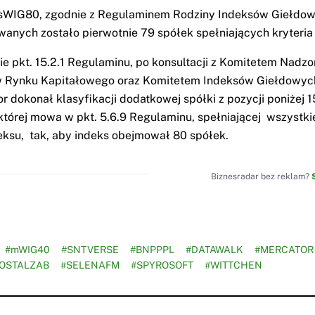
 sWIG80, zgodnie z Regulaminem Rodziny Indeksów Giełdow
wanych zostało pierwotnie 79 spółek spełniających kryteria
e pkt. 15.2.1 Regulaminu, po konsultacji z Komitetem Nadz
 Rynku Kapitałowego oraz Komitetem Indeksów Giełdowyc
or dokonał klasyfikacji dodatkowej spółki z pozycji poniżej 
 której mowa w pkt. 5.6.9 Regulaminu, spełniającej wszystki
deksu, tak, aby indeks obejmował 80 spółek.
Biznesradar bez reklam?
#mWIG40
#SNTVERSE
#BNPPPL
#DATAWALK
#MERCATOR
OSTALZAB
#SELENAFM
#SPYROSOFT
#WITTCHEN