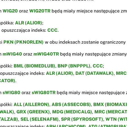
h
WIG20
oraz
WIG20TR
będą miały miejsce następujące zm
spółka:
ALR (ALIOR)
;
 opuszczająca indeks:
CCC
.
ki
PKN (PKNORLEN)
w obu indeksach zostanie ograniczony 
h
mWIG40
oraz
mWIG40TR
będą miały następujące zmiany
półki:
BML (BIOMEDLUB)
,
BNP (BNPPPL)
,
CCC
;
 opuszczające indeks:
ALR (ALIOR)
,
DAT (DATAWALK)
,
MRC
CATOR)
.
h
sWIG80
oraz
sWIG80TR
będą miały miejsce następujące 
półki:
ALL (AILLERON)
,
ABS (ASSECOBS)
,
BMX (BIOMAX
WALK)
,
GRX (GREENX)
,
MDG (MEDICALG)
,
MRC (MERCAT
TALZAB)
,
SEL (SELENAFM)
,
SPR (SPYROSOFT)
,
WTN (WI
 opuszczające indeks:
ARH (ARCHICOM)
,
ATG (ATMGRUPA