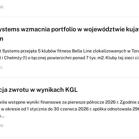
36
ystems wzmacnia portfolio w województwie kuj
m
 Systems przejęła 5 klubów fitness Bella Line zlokalizowanych w Torun
i Chełmży (1) o łącznej powierzchni ponad 7 tys. m2. Kluby tej sieci cie
41
cja zwrotu w wynikach KGL
iła wstępne wyniki finansowe za pierwsze półrocze 2026 r. Zgodnie 
w okresie od 1 stycznia do 30 czerwca 2026 r. spółka odnotowała 296
...
30