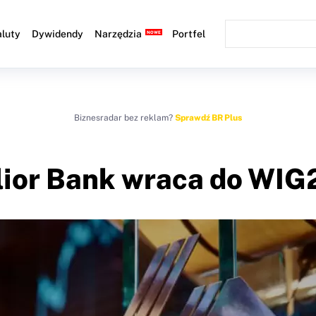
luty
Dywidendy
Narzędzia
Portfel
Biznesradar bez reklam?
Sprawdź BR Plus
lior Bank wraca do WIG