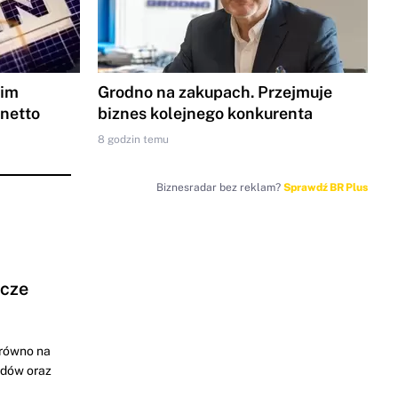
gim
Grodno na zakupach. Przejmuje
 netto
biznes kolejnego konkurenta
8 godzin temu
Biznesradar bez reklam?
Sprawdź BR Plus
ocze
arówno na
odów oraz