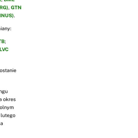
RG)
,
GTN
INUS)
.
iany:
TB
;
LVC
ostanie
ingu
a okres
wolnym
 lutego
la