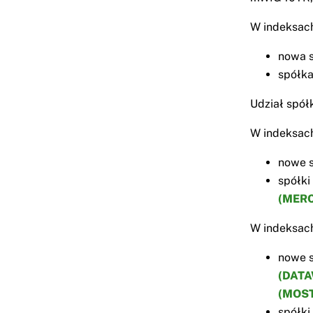
W indeksac
nowa 
spółka
Udział spół
W indeksac
nowe s
spółki
(MER
W indeksac
nowe s
(DATA
(MOS
spółki