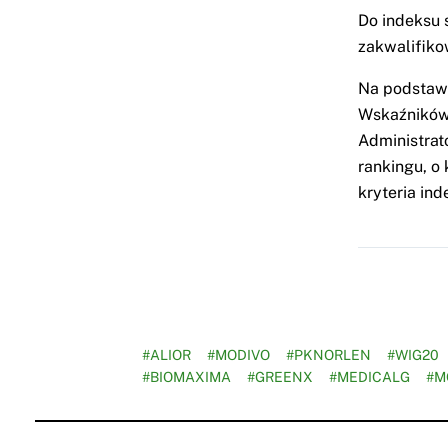
Do indeksu
zakwalifiko
Na podstawi
Wskaźników
Administrat
rankingu, o
kryteria in
#ALIOR
#MODIVO
#PKNORLEN
#WIG20
#BIOMAXIMA
#GREENX
#MEDICALG
#M