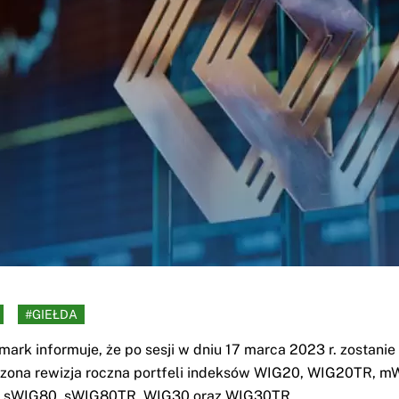
#GIEŁDA
rk informuje, że po sesji w dniu 17 marca 2023 r. zostanie
zona rewizja roczna portfeli indeksów WIG20, WIG20TR, m
sWIG80, sWIG80TR, WIG30 oraz WIG30TR.