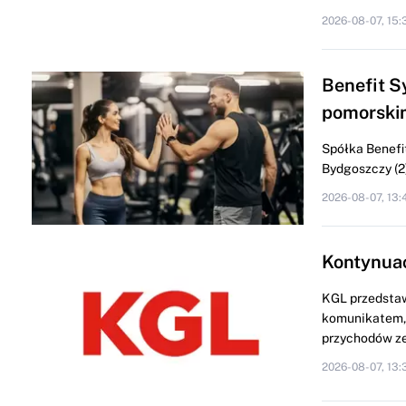
2026-08-07, 15:
Benefit S
pomorski
Spółka Benefit
Bydgoszczy (2) 
2026-08-07, 13:
Kontynua
KGL przedstaw
komunikatem, 
przychodów ze
2026-08-07, 13: