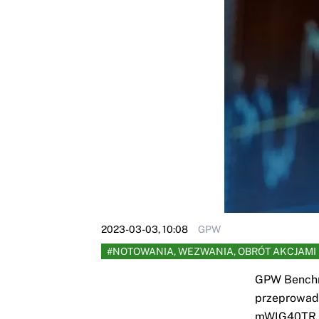
2023-03-03, 10:08
GPW
#NOTOWANIA, WEZWANIA, OBRÓT AKCJAMI
GPW Benchma
przeprowad
mWIG40TR, 