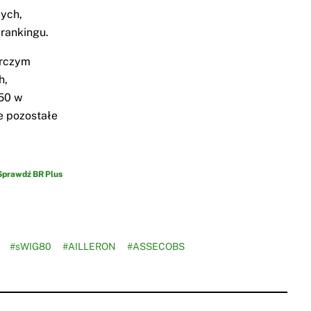
ych,
 rankingu.
orczym
h,
150 w
e pozostałe
Sprawdź BR Plus
#sWIG80
#AILLERON
#ASSECOBS