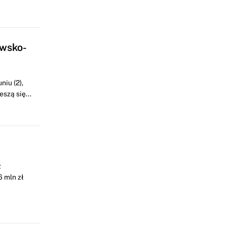
awsko-
iu (2),
szą się...
z
 mln zł