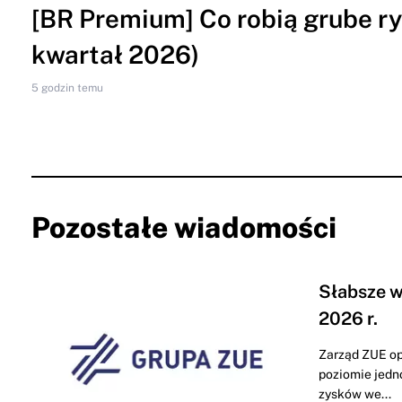
[BR Premium] Co robią grube ryb
kwartał 2026)
5 godzin temu
Pozostałe wiadomości
Słabsze w
2026 r.
Zarząd ZUE op
poziomie jedn
zysków we...