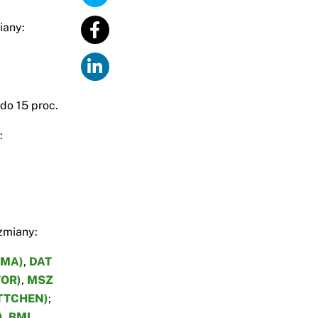
iany:
do 15 proc.
:
zmiany:
IMA)
,
DAT
OR)
,
MSZ
TTCHEN)
;
)
,
BML