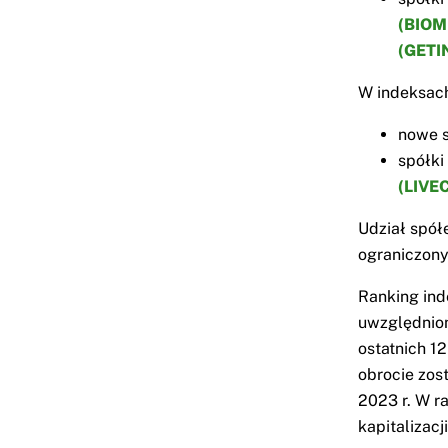
(BIOM
(GETI
W indeksac
nowe s
spółki
(LIVE
Udział spó
ograniczony
Ranking ind
uwzględnion
ostatnich 1
obrocie zos
2023 r. W r
kapitalizac