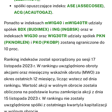
spółki opuszczające indeks:
ASE (ASSECOSEE)
,
ACG (ACAUTOGAZ)
.
Ponadto w indeksach
mWIG40
i
mWIG40TR
udziały
spółek
BDX (BUDIMEX)
i
ING (INGBSK)
oraz w
indeksach
WIG30
oraz
WIG30TR
udziały spółek
PKN
(PKNORLEN)
i
PKO (PKOBP)
zostaną ograniczone do
10 proc.
Ranking indeksów został sporządzony po sesji 17
listopada 2023 r. W rankingu uwzględniono obroty
akcjami oraz miesięczny wskaźnik obrotu (MWO) za
okres ostatnich 12 miesięcy, licząc wstecz od dnia
rankingu. Wartość akcji w wolnym obrocie została
obliczona na podstawie kursu zamknięcia akcji z dnia
15 listopada 2023 r. W rankingu nie zostały
uwzględnione spółki z ostatniego kwartyla kapitalizacji
w wolnym obrocie.