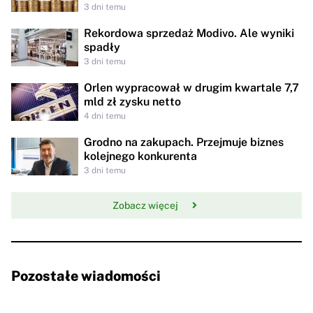
3 dni temu
Rekordowa sprzedaż Modivo. Ale wyniki
spadły
3 dni temu
Orlen wypracował w drugim kwartale 7,7
mld zł zysku netto
4 dni temu
Grodno na zakupach. Przejmuje biznes
kolejnego konkurenta
3 dni temu
Zobacz więcej
Pozostałe wiadomości