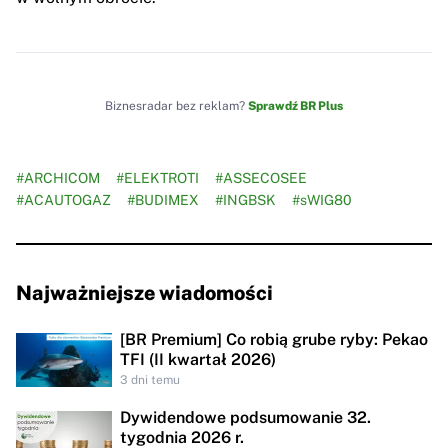
Biznesradar bez reklam?
Sprawdź BR Plus
#ARCHICOM
#ELEKTROTI
#ASSECOSEE
#ACAUTOGAZ
#BUDIMEX
#INGBSK
#sWIG80
Najważniejsze wiadomości
[BR Premium] Co robią grube ryby: Pekao
TFI (II kwartał 2026)
3 dni temu
Dywidendowe podsumowanie 32.
tygodnia 2026 r.