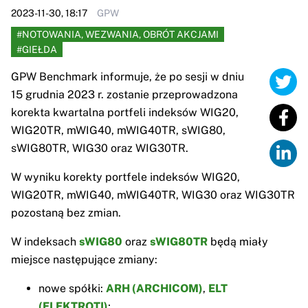
2023-11-30, 18:17
GPW
#NOTOWANIA, WEZWANIA, OBRÓT AKCJAMI
#GIEŁDA
GPW Benchmark informuje, że po sesji w dniu
15 grudnia 2023 r. zostanie przeprowadzona
korekta kwartalna portfeli indeksów WIG20,
WIG20TR, mWIG40, mWIG40TR, sWIG80,
sWIG80TR, WIG30 oraz WIG30TR.
W wyniku korekty portfele indeksów WIG20,
WIG20TR, mWIG40, mWIG40TR, WIG30 oraz WIG30TR
pozostaną bez zmian.
W indeksach
sWIG80
oraz
sWIG80TR
będą miały
miejsce następujące zmiany:
nowe spółki:
ARH (ARCHICOM)
,
ELT
(ELEKTROTI)
;