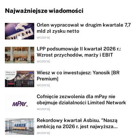
Najważniejsze wiadomości
Orlen wypracował w drugim kwartale 7,7
mld zł zysku netto
wczoraj
LPP podsumowuje II kwartał 2026 r.:
Wzrost przychodów, marży i EBIT
wczoraj
Wiesz w co inwestujesz: Yanosik [BR
Premium]
wczoraj
Cofnięcie zezwolenia dla mPay nie
obejmuje działalności Limited Network
wczoraj
Rekordowy kwartał Asbisu. "Naszą
ambicją na 2026 r. jest najwyższa
rentowności w historii"
wczoraj