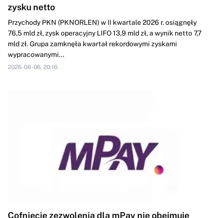
zysku netto
Przychody PKN (PKNORLEN) w II kwartale 2026 r. osiągnęły
76,5 mld zł, zysk operacyjny LIFO 13,9 mld zł, a wynik netto 7,7
mld zł. Grupa zamknęła kwartał rekordowymi zyskami
wypracowanymi...
2026-08-06, 20:16
Cofnięcie zezwolenia dla mPay nie obejmuje