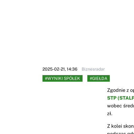
2025-02-21, 14:36
Biznesradar
#WYNIKI SPÓŁEK
#GIEŁDA
Zgodnie z 
STP (STAL
wobec średn
zł.
Z kolei sko
podczas gdy