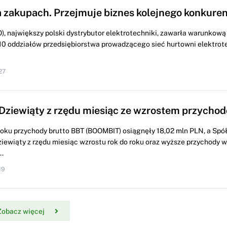
 zakupach. Przejmuje biznes kolejnego konkuren
 największy polski dystrybutor elektrotechniki, zawarła warunkow
10 oddziałów przedsiębiorstwa prowadzącego sieć hurtowni elektrot
27
Dziewiąty z rzędu miesiąc ze wzrostem przychod
roku przychody brutto BBT (BOOMBIT) osiągnęły 18,02 mln PLN, a Spó
iewiąty z rzędu miesiąc wzrostu rok do roku oraz wyższe przychody
.
19
Zobacz więcej