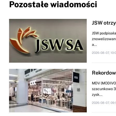
Pozostałe wiadomości
JSW otrzy
JSW podpisała
znowelizowane
a...
2026-08-07, 10:
Rekordowa
MDV (MODIVO) 
szacunkowo 34
zysk...
2026-08-07, 09