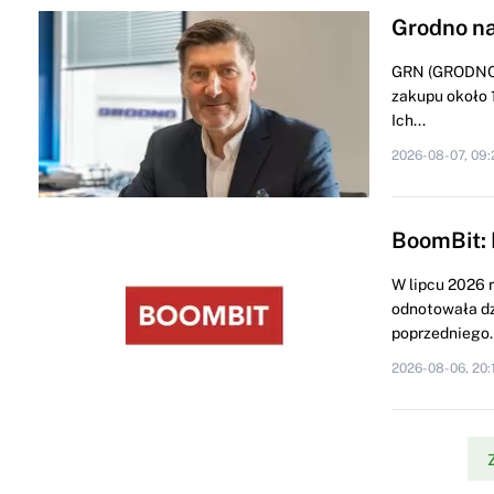
Grodno na
GRN (GRODNO),
zakupu około 
Ich...
2026-08-07, 09:
BoomBit: 
W lipcu 2026 
odnotowała dz
poprzedniego..
2026-08-06, 20: