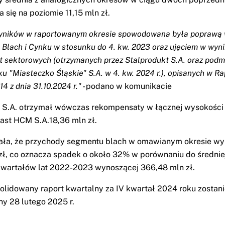
 się na poziomie 11,15 mln zł.
yników w raportowanym okresie spowodowana była poprawą
Blach i Cynku w stosunku do 4. kw. 2023 oraz ujęciem w wyn
 sektorowych (otrzymanych przez Stalprodukt S.A. oraz podmi
ku "Miasteczko Śląskie" S.A. w 4. kw. 2024 r.), opisanych w Ra
14 z dnia 31.10.2024 r."
- podano w komunikacie
 S.A. otrzymał wówczas rekompensaty w łącznej wysokości
iast HCM S.A.18,36 mln zł.
ała, że przychody segmentu blach w omawianym okresie wy
zł, co oznacza spadek o około 32% w porównaniu do średnie
wartałów lat 2022-2023 wynoszącej 366,48 mln zł.
olidowany raport kwartalny za IV kwartał 2024 roku zostan
y 28 lutego 2025 r.