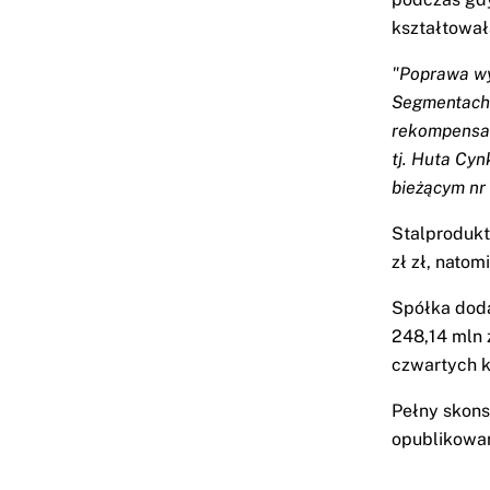
kształtowała
"Poprawa w
Segmentach 
rekompensat
tj. Huta Cyn
bieżącym nr 
Stalprodukt
zł zł, natom
Spółka dod
248,14 mln 
czwartych k
Pełny skons
opublikowan