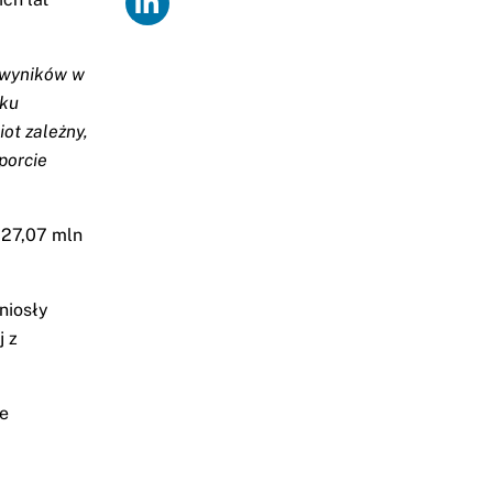
 wyników w
iku
ot zależny,
porcie
 27,07 mln
niosły
j z
ie