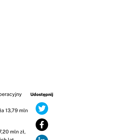
peracyjny
Udostępnij
ła 13,79 mln
,20 mln zł,
ch lat