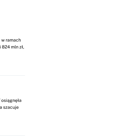
i w ramach
 824 mln zł,
 osiągnęła
a szacuje