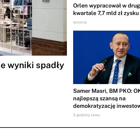
Orlen wypracował w dru
kwartale 7,7 mld zł zysku
wczoraj
e wyniki spadły
Samer Masri, BM PKO: OK
najlepszą szansą na
demokratyzację inwesto
3 godziny temu