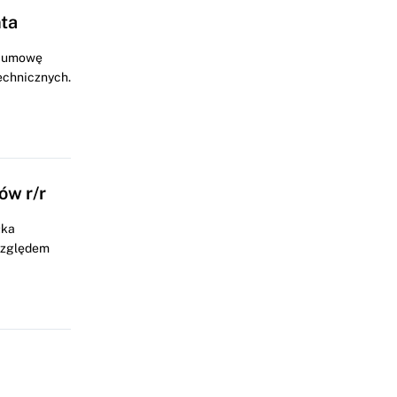
ta
ą umowę
echnicznych.
ów r/r
łka
 względem