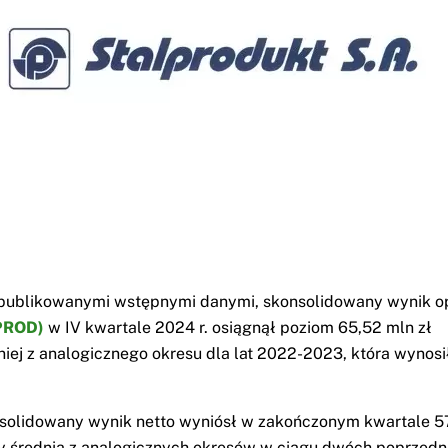
opublikowanymi wstępnymi danymi, skonsolidowany wynik o
PROD)
w IV kwartale 2024 r. osiągnął poziom 65,52 mln zł
iej z analogicznego okresu dla lat 2022-2023, która wynosi
nsolidowany wynik netto wyniósł w zakończonym kwartale 57
 średnia z analogicznych okresów w ciągu dwóch poprzedni