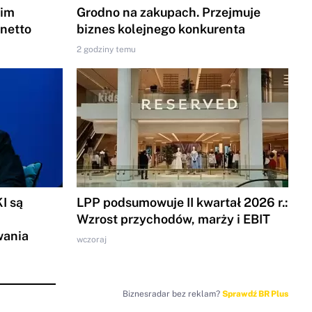
gim
Grodno na zakupach. Przejmuje
 netto
biznes kolejnego konkurenta
2 godziny temu
I są
LPP podsumowuje II kwartał 2026 r.:
Wzrost przychodów, marży i EBIT
wania
wczoraj
Biznesradar bez reklam?
Sprawdź BR Plus