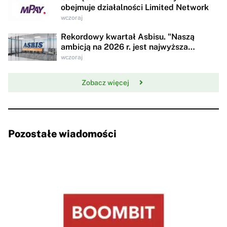
obejmuje działalności Limited Network
wczoraj
Rekordowy kwartał Asbisu. "Naszą
ambicją na 2026 r. jest najwyższa
rentowności w historii"
wczoraj
Zobacz więcej
Pozostałe wiadomości