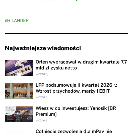
#HILANDER
Najważniejsze wiadomości
Orlen wypracował w drugim kwartale 7,7
mld zł zysku netto
wczoraj
LPP podsumowuje II kwartał 2026 r.:
Wzrost przychodów, marży i EBIT
wczoraj
Wiesz w co inwestujesz: Yanosik [BR
Premium]
wczoraj
Cofnięcie zezwolenia dla mPay nie