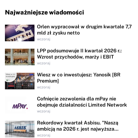
Najważniejsze wiadomości
Orlen wypracował w drugim kwartale 7,7
mld zł zysku netto
wczoraj
LPP podsumowuje II kwartał 2026 r.:
Wzrost przychodów, marży i EBIT
wczoraj
Wiesz w co inwestujesz: Yanosik [BR
Premium]
wczoraj
Cofnięcie zezwolenia dla mPay nie
obejmuje działalności Limited Network
wczoraj
Rekordowy kwartał Asbisu. "Naszą
ambicją na 2026 r. jest najwyższa
rentowności w historii"
wczoraj