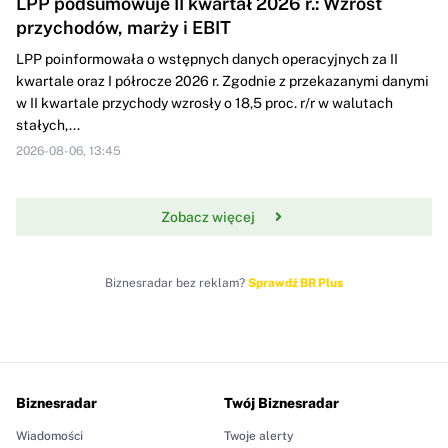
LPP podsumowuje II kwartał 2026 r.: Wzrost
przychodów, marży i EBIT
LPP poinformowała o wstępnych danych operacyjnych za II
kwartale oraz I półrocze 2026 r. Zgodnie z przekazanymi danymi
w II kwartale przychody wzrosły o 18,5 proc. r/r w walutach
stałych,...
2026-08-06, 13:45
Zobacz więcej
Biznesradar bez reklam?
Sprawdź BR Plus
Biznesradar
Twój Biznesradar
Wiadomości
Twoje alerty