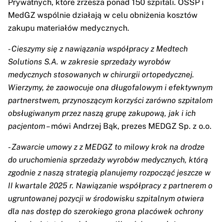
Prywatnych, które zrzesza ponad 150 szpitali. OSSP i
MedGZ wspólnie działają w celu obniżenia kosztów
zakupu materiałów medycznych.
- Cieszymy się z nawiązania współpracy z Medtech
Solutions S.A. w zakresie sprzedaży wyrobów
medycznych stosowanych w chirurgii ortopedycznej.
Wierzymy, że zaowocuje ona długofalowym i efektywnym
partnerstwem, przynoszącym korzyści zarówno szpitalom
obsługiwanym przez naszą grupę zakupową, jak i ich
pacjentom –
mówi Andrzej Bąk, prezes MEDGZ Sp. z o.o.
-
Zawarcie umowy z z MEDGZ to milowy krok na drodze
do uruchomienia sprzedaży wyrobów medycznych, którą
zgodnie z naszą strategią planujemy rozpocząć jeszcze w
II kwartale 2025 r. Nawiązanie współpracy z partnerem o
ugruntowanej pozycji w środowisku szpitalnym otwiera
dla nas dostęp do szerokiego grona placówek ochrony