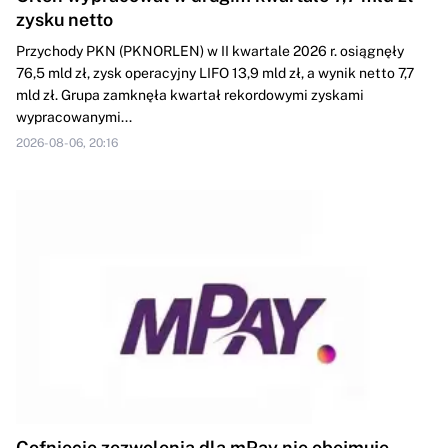
zysku netto
Przychody PKN (PKNORLEN) w II kwartale 2026 r. osiągnęły
76,5 mld zł, zysk operacyjny LIFO 13,9 mld zł, a wynik netto 7,7
mld zł. Grupa zamknęła kwartał rekordowymi zyskami
wypracowanymi...
2026-08-06, 20:16
Cofnięcie zezwolenia dla mPay nie obejmuje