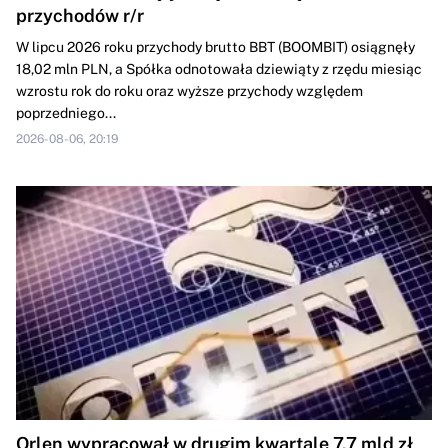
przychodów r/r
W lipcu 2026 roku przychody brutto BBT (BOOMBIT) osiągnęły
18,02 mln PLN, a Spółka odnotowała dziewiąty z rzędu miesiąc
wzrostu rok do roku oraz wyższe przychody względem
poprzedniego...
2026-08-06, 20:19
Orlen wypracował w drugim kwartale 7,7 mld zł