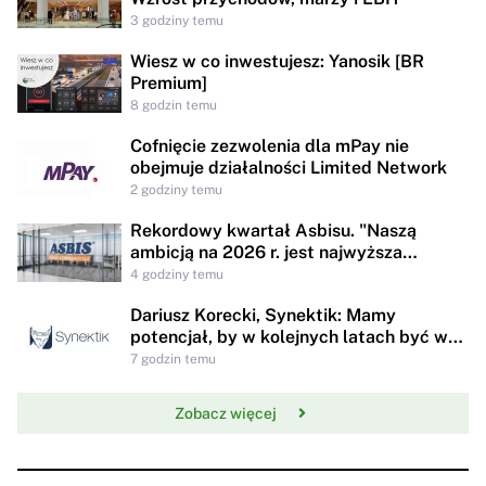
3 godziny temu
Wiesz w co inwestujesz: Yanosik [BR
Premium]
8 godzin temu
Cofnięcie zezwolenia dla mPay nie
obejmuje działalności Limited Network
2 godziny temu
Rekordowy kwartał Asbisu. "Naszą
ambicją na 2026 r. jest najwyższa
rentowności w historii"
4 godziny temu
Dariusz Korecki, Synektik: Mamy
potencjał, by w kolejnych latach być w
awangardzie rewolucji technologicznej
7 godzin temu
opieki zdrowotnej
Zobacz więcej