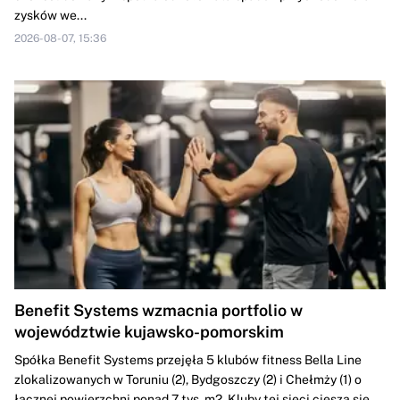
zysków we...
2026-08-07, 15:36
Benefit Systems wzmacnia portfolio w
województwie kujawsko-pomorskim
Spółka Benefit Systems przejęła 5 klubów fitness Bella Line
zlokalizowanych w Toruniu (2), Bydgoszczy (2) i Chełmży (1) o
łącznej powierzchni ponad 7 tys. m2. Kluby tej sieci cieszą się...