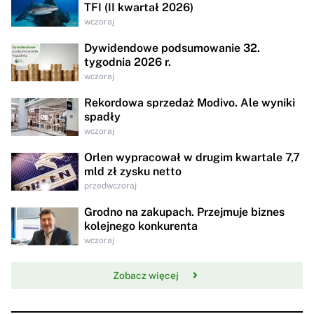
TFI (II kwartał 2026)
wczoraj
Dywidendowe podsumowanie 32.
tygodnia 2026 r.
wczoraj
Rekordowa sprzedaż Modivo. Ale wyniki
spadły
wczoraj
Orlen wypracował w drugim kwartale 7,7
mld zł zysku netto
przedwczoraj
Grodno na zakupach. Przejmuje biznes
kolejnego konkurenta
wczoraj
Zobacz więcej