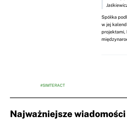
Jaśkiewicz
Spółka podk
w jej kalen
projektami,
międzynar
#SIMTERACT
Najważniejsze wiadomości