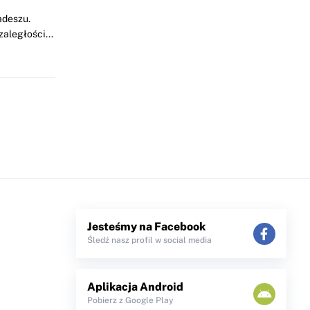
adeszu.
aległości...
Jesteśmy na Facebook
Śledź nasz profil w social media
Aplikacja Android
Pobierz z Google Play