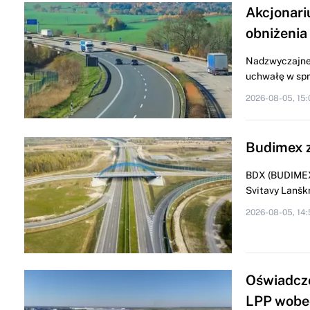
Akcjonari
obniżenia
Nadzwyczajne 
uchwałę w spra
2026-08-05, 15:
Budimex z
BDX (BUDIMEX)
Svitavy Lanškr
2026-08-05, 14:
Oświadcze
LPP wobe