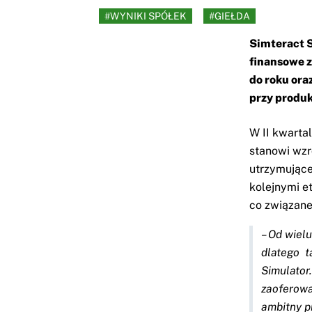
#WYNIKI SPÓŁEK
#GIEŁDA
Simteract S
finansowe z
do roku ora
przy produk
W II kwarta
stanowi wzr
utrzymujące
kolejnymi e
co związane
–
Od wielu
dlatego t
Simulator
zaoferowa
ambitny pr