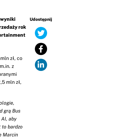
 wyniki
Udostępnij
rzedaży rok
tertainment
mln zł, co
.in. z
branymi
,5 mln zł,
ologie,
d grą Bus
 AI, aby
 to bardzo
je Marcin