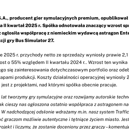
.A., producent gier symulacyjnych premium, opublikował
a II kwartał 2025 r. Spółka odnotowała znaczący wzrost sp
z ogłosiła współpracę z niemieckim wydawcą astragon En
cji gry Bus Simulator 27.
le 2025 r. przychody netto ze sprzedaży wyniosły prawie 2,1 
ost o 55% względem II kwartału 2024 r.. Wzrost ten wynika m
go się zainteresowania dotychczasowym portfolio oraz ode
tapami produkcji. Koszty działalności operacyjnej wyniosły 2
 jest z projektami, nad którymi spółka obecnie pracuje.
 lat tworzymy gry symulacyjne oraz rozwijamy autorskie techn
ak cieszy nas ogłoszona ostatnio współpraca z astragonem na
. W nadchodzącej odsłonie wdrażamy m.in. nasz system Traffic
ć graczom możliwie autentyczne i tętniące życiem miasto. Jest
ojekt i liczymy, że zostanie doceniony przez graczy – komentu