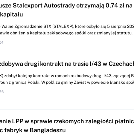
usze Stalexport Autostrady otrzymają 0,74 zł na 
 kapitału
Walne Zgromadzenie STX (STALEXP), które odbyło się 5 sierpnia 2026
wie obniżenia kapitału zakładowego spółki oraz zmiany jej statutu. K
04
dobywa drugi kontrakt na trasie I/43 w Czechac
 zdobył kolejny kontrakt w ramach rozbudowy drogi ‎I/43, łączącej B
oun z granicą Polski. W pobliżu gminy ‎Závist w powiecie Blansko spół
56
nie LPP w sprawie rzekomych zaległości płatni
c fabryk w Bangladeszu