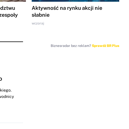
ództwu
Aktywność na rynku akcji nie
zespoły
słabnie
wczoraj
Biznesradar bez reklam?
Sprawdź BR Plus
o
kiego.
wodnicy