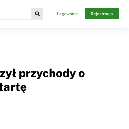
Logowanie
Rejestracja
szył przychody o
tartę