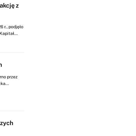
akcję z
 r., podjęło
apitał...
h
rno przez
ka...
czych