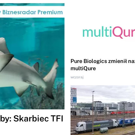
Pure Biologics zmienił n
multiQure
wczoraj
by: Skarbiec TFI