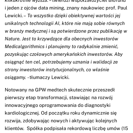
kilkukrotnie wyższa. –
twierdzi współzałożyciel Biofund
i jeden z ojców data mining, znany naukowiec prof. Paul
Lewicki. –
To wszystko dzięki obiektywnej wartości jej
unikalnych technologii AI, które nie mają sobie równych
w branży medycznej i są potwierdzone przez publikację w
Nature. Jest to krzywdzące dla obecnych inwestorów
Medicalgorithmics i planujemy to radykalnie zmienić,
pozyskując czołowych amerykańskich inwestorów. Aby
osiągnąć ten cel, potrzebujemy uznania i walidacji ze
strony inwestorów instytucjonalnych, co właśnie
osiągamy.
- tłumaczy Lewicki.
Notowany na GPW medtech skutecznie przeszedł
pierwszy etap transformacji, stawiając na rozwój
innowacyjnego oprogramowania do diagnostyki
kardiologicznej. Od początku roku dynamicznie się
rozwija, zdobywając nowych i aktywując kolejnych
klientów. Spółka podpisała rekordową liczbę umów (15