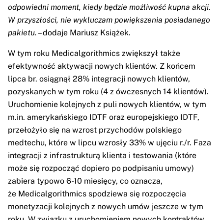
odpowiedni moment, kiedy będzie możliwość kupna akcji.
W przyszłości, nie wykluczam powiększenia posiadanego
pakietu.
– dodaje Mariusz Książek.
W tym roku Medicalgorithmics zwiększył także
efektywność aktywacji nowych klientów. Z końcem
lipca br. osiągnął 28% integracji nowych klientów,
pozyskanych w tym roku (4 z ówczesnych 14 klientów).
Uruchomienie kolejnych z puli nowych klientów, w tym
m.in. amerykańskiego IDTF oraz europejskiego IDTF,
przełożyło się na wzrost przychodów polskiego
medtechu, które w lipcu wzrosły 33% w ujęciu r./r. Faza
integracji z infrastrukturą klienta i testowania (które
może się rozpocząć dopiero po podpisaniu umowy)
zabiera typowo 6-10 miesięcy, co oznacza,
że Medicalgorithmics spodziewa się rozpoczęcia
monetyzacji kolejnych z nowych umów jeszcze w tym
roku. W związku z uruchomieniem nowych kontraktów