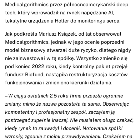
Medicalgorithmics przez północnoamerykański deep-
tech, który wprowadził na rynek napędzane AI,
tekstylne urządzenia Holter do monitoringu serca.
Jak podkreśla Mariusz Książek, od lat obserwował
Medicalgorithmics, jednak w jego ocenie poprzedni
model biznesowy stwarzał duże ryzyko, dlatego nigdy
nie zainwestował w tą spółkę. Wszystko zmieniło się
pod koniec 2022 roku, kiedy kontrolny pakiet przejął
fundusz Biofund, nastąpiła restrukturyzacja kosztów
funkcjonowania i zmieniono kierunki działania.
–
W ciągu ostatnich 2,5 roku firma przeszła ogromne
zmiany, mimo że nazwa pozostała ta sama. Obserwując
kompetentny i profesjonalny zespół, zacząłem ją
postrzegać zupełnie inaczej. Nie musiałem długo czekać,
kiedy rynek to zauważył i docenił. Notowania spółki
wzrosły, zgodnie z moimi przewidywaniami. Czekałem na