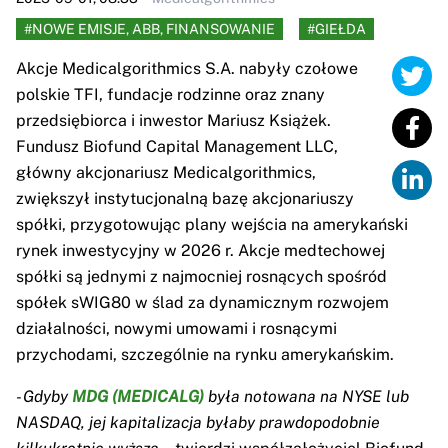
#NOWE EMISJE, ABB, FINANSOWANIE
#GIEŁDA
Akcje Medicalgorithmics S.A. nabyły czołowe
polskie TFI, fundacje rodzinne oraz znany
przedsiębiorca i inwestor Mariusz Książek.
Fundusz Biofund Capital Management LLC,
główny akcjonariusz Medicalgorithmics,
zwiększył instytucjonalną bazę akcjonariuszy
spółki, przygotowując plany wejścia na amerykański
rynek inwestycyjny w 2026 r. Akcje medtechowej
spółki są jednymi z najmocniej rosnących spośród
spółek sWIG80 w ślad za dynamicznym rozwojem
działalności, nowymi umowami i rosnącymi
przychodami, szczególnie na rynku amerykańskim.
- Gdyby
MDG (MEDICALG)
była notowana na NYSE lub
NASDAQ, jej kapitalizacja byłaby prawdopodobnie