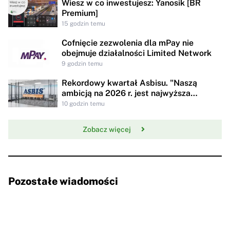
Wiesz w co inwestujesz: Yanosik [BR
Premium]
15 godzin temu
Cofnięcie zezwolenia dla mPay nie
obejmuje działalności Limited Network
9 godzin temu
Rekordowy kwartał Asbisu. "Naszą
ambicją na 2026 r. jest najwyższa
rentowności w historii"
10 godzin temu
Zobacz więcej
Pozostałe wiadomości