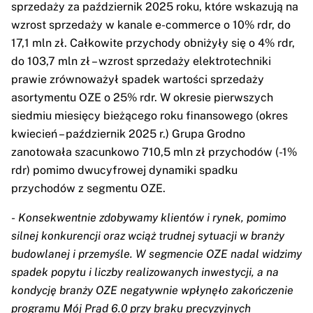
sprzedaży za październik 2025 roku, które wskazują na
wzrost sprzedaży w kanale e-commerce o 10% rdr, do
17,1 mln zł. Całkowite przychody obniżyły się o 4% rdr,
do 103,7 mln zł – wzrost sprzedaży elektrotechniki
prawie zrównoważył spadek wartości sprzedaży
asortymentu OZE o 25% rdr. W okresie pierwszych
siedmiu miesięcy bieżącego roku finansowego (okres
kwiecień – październik 2025 r.) Grupa Grodno
zanotowała szacunkowo 710,5 mln zł przychodów (-1%
rdr) pomimo dwucyfrowej dynamiki spadku
przychodów z segmentu OZE.
-
Konsekwentnie zdobywamy klientów i rynek, pomimo
silnej konkurencji oraz wciąż trudnej sytuacji w branży
budowlanej i przemyśle. W segmencie OZE nadal widzimy
spadek popytu i liczby realizowanych inwestycji, a na
kondycję branży OZE negatywnie wpłynęło zakończenie
programu Mój Prąd 6.0 przy braku precyzyjnych