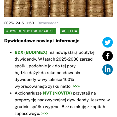
2025-12-05, 11:50
Biznesradar
#DYWIDENDY I SKUP AKCJI
#GIEŁDA
​Dywidendowe nowiny i informacje
BDX (BUDIMEX)
ma nową/starą politykę
dywidendy. W latach 2025-2030 zarząd
spółki, podobnie jak do tej pory,
będzie dążył do rekomendowania
dywidendy w wysokości 100%
wypracowanego zysku netto.
>>>
Akcjonariusze
NVT (NOVITA)
przystali na
propozycję nadzwyczajnej dywidendy. Jeszcze w
grudniu spółka wypłaci 8 zł na akcję z kapitału
zapasowego.
>>>