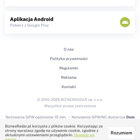
Aplikacja Android
Pobierz z Google Play
O nas
Polityka prywatności
Regulamin
Reklama
Kontakt
© 2010-2026 BIZNESRADAR sp. z o.o.
Wszystkie prawa zastrzeżone
Notowania GPW
opóźnione 15 min.
Notowania GPW/NC dostarcza
Dom
Maklerski BDM S.A.
BiznesRadar.pl korzysta z plików cookie. Korzystając ze
strony wyrażasz zgodę na używanie cookie, zgodnie z
Rozumiem
Technologię dostarcza:
aktualnymi ustawieniami przeglądarki.
Dowiedz się
więcej