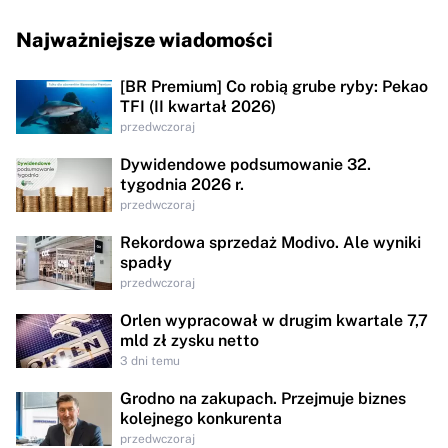
Najważniejsze wiadomości
[BR Premium] Co robią grube ryby: Pekao
TFI (II kwartał 2026)
przedwczoraj
Dywidendowe podsumowanie 32.
tygodnia 2026 r.
przedwczoraj
Rekordowa sprzedaż Modivo. Ale wyniki
spadły
przedwczoraj
Orlen wypracował w drugim kwartale 7,7
mld zł zysku netto
3 dni temu
Grodno na zakupach. Przejmuje biznes
kolejnego konkurenta
przedwczoraj