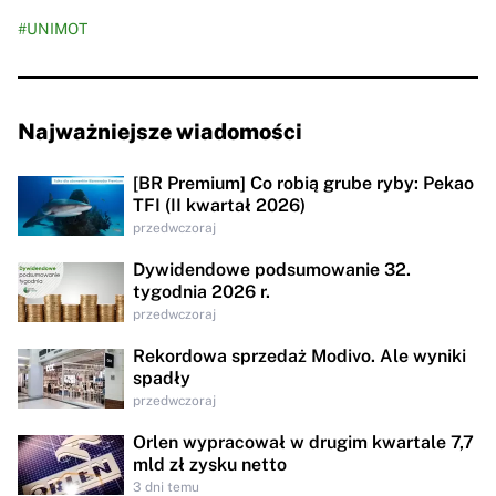
#UNIMOT
Najważniejsze wiadomości
[BR Premium] Co robią grube ryby: Pekao
TFI (II kwartał 2026)
przedwczoraj
Dywidendowe podsumowanie 32.
tygodnia 2026 r.
przedwczoraj
Rekordowa sprzedaż Modivo. Ale wyniki
spadły
przedwczoraj
Orlen wypracował w drugim kwartale 7,7
mld zł zysku netto
3 dni temu