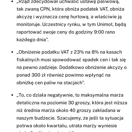
„Rząd zdecydował uchwalić ustawę paliwową,
tak zwaną CPN, która obniża podatek VAT, obniża
akcyzę i wyznacza cenę hurtową, a właściwie ją
monitoruje. Uczestnicy rynku, w tym Unimot, będą
raportować swoje ceny do godziny 9:00 rano
każdego dnia”.
„Obniżenie podatku VAT z 23% na 8% na kasach
fiskalnych musi spowodować spadek cen i tak się
na pewno zadzieje. Dodatkowo obniżenie akcyzy o
ponad 300 zł również powinno wpłynąć na
obniżkę cen paliw na stacjach”.
„To, co działa negatywnie, to maksymalna marża
detaliczna na poziomie 30 groszy, która jest niższa
niż średnia marża około 40 groszy zakładana w
naszym budżecie. Szacujemy, że jeśli ta sytuacja
potrwa około kwartału, utrata marży wyniesie