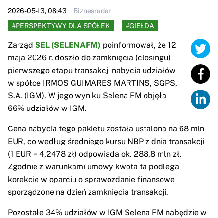
2026-05-13, 08:43
Biznesradar
#PERSPEKTYWY DLA SPÓŁEK
#GIEŁDA
Zarząd
SEL (SELENAFM)
poinformował, że 12
maja 2026 r. doszło do zamknięcia (closingu)
pierwszego etapu transakcji nabycia udziałów
w spółce IRMOS GUIMARES MARTINS, SGPS,
S.A. (IGM). W jego wyniku Selena FM objęła
66% udziałów w IGM.
Cena nabycia tego pakietu została ustalona na 68 mln
EUR, co według średniego kursu NBP z dnia transakcji
(1 EUR = 4,2478 zł) odpowiada ok. 288,8 mln zł.
Zgodnie z warunkami umowy kwota ta podlega
korekcie w oparciu o sprawozdanie finansowe
sporządzone na dzień zamknięcia transakcji.
Pozostałe 34% udziałów w IGM Selena FM nabędzie w