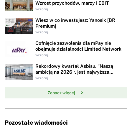
Wzrost przychodów, marży i EBIT
wczoraj
Wiesz w co inwestujesz: Yanosik [BR
Premium]
wczoraj
Cofnięcie zezwolenia dla mPay nie
obejmuje działalności Limited Network
wczoraj
Rekordowy kwartał Asbisu. "Naszą
ambicją na 2026 r. jest najwyższa
rentowności w historii"
wczoraj
Zobacz więcej
Pozostałe wiadomości