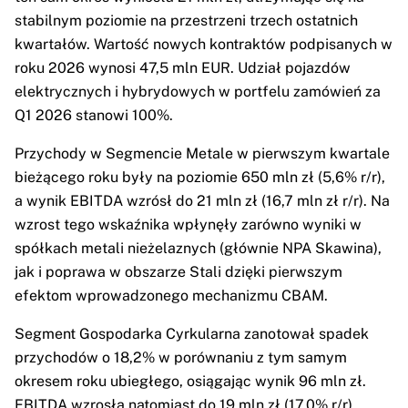
stabilnym poziomie na przestrzeni trzech ostatnich
kwartałów. Wartość nowych kontraktów podpisanych w
roku 2026 wynosi 47,5 mln EUR. Udział pojazdów
elektrycznych i hybrydowych w portfelu zamówień za
Q1 2026 stanowi 100%.
Przychody w Segmencie Metale w pierwszym kwartale
bieżącego roku były na poziomie 650 mln zł (5,6% r/r),
a wynik EBITDA wzrósł do 21 mln zł (16,7 mln zł r/r). Na
wzrost tego wskaźnika wpłynęły zarówno wyniki w
spółkach metali nieżelaznych (głównie NPA Skawina),
jak i poprawa w obszarze Stali dzięki pierwszym
efektom wprowadzonego mechanizmu CBAM.
Segment Gospodarka Cyrkularna zanotował spadek
przychodów o 18,2% w porównaniu z tym samym
okresem roku ubiegłego, osiągając wynik 96 mln zł.
EBITDA wzrosła natomiast do 19 mln zł (17,0% r/r).