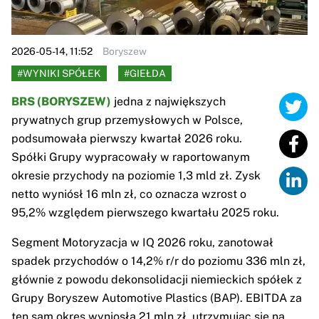
2026-05-14, 11:52
Boryszew
#WYNIKI SPÓŁEK
#GIEŁDA
BRS (BORYSZEW)
jedna z największych
prywatnych grup przemysłowych w Polsce,
podsumowała pierwszy kwartał 2026 roku.
Spółki Grupy wypracowały w raportowanym
okresie przychody na poziomie 1,3 mld zł. Zysk
netto wyniósł 16 mln zł, co oznacza wzrost o
95,2% względem pierwszego kwartału 2025 roku.
Segment Motoryzacja w IQ 2026 roku, zanotował
spadek przychodów o 14,2% r/r do poziomu 336 mln zł,
głównie z powodu dekonsolidacji niemieckich spółek z
Grupy Boryszew Automotive Plastics (BAP). EBITDA za
ten sam okres wyniosła 21 mln zł, utrzymując się na