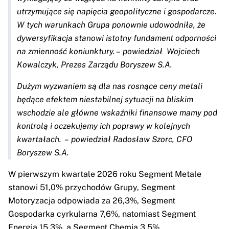
utrzymujące się napięcia geopolityczne i gospodarcze.
W tych warunkach Grupa ponownie udowodniła, że
dywersyfikacja stanowi istotny fundament odporności
na zmienność koniunktury. –
powiedział Wojciech
Kowalczyk, Prezes Zarządu Boryszew S.A.
Dużym wyzwaniem są dla nas rosnące ceny metali
będące efektem niestabilnej sytuacji na bliskim
wschodzie ale główne wskaźniki finansowe mamy pod
kontrolą i oczekujemy ich poprawy w kolejnych
kwartałach. –
powiedział Radosław Szorc, CFO
Boryszew S.A.
W pierwszym kwartale 2026 roku Segment Metale
stanowi 51,0% przychodów Grupy, Segment
Motoryzacja odpowiada za 26,3%, Segment
Gospodarka cyrkularna 7,6%, natomiast Segment
Energia 15,3%, a Segment Chemia 3,5%.