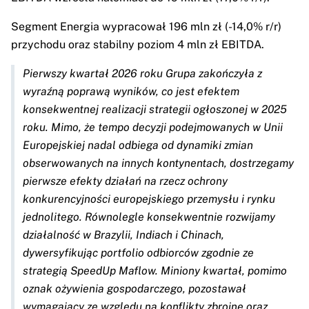
Segment Energia wypracował 196 mln zł (-14,0% r/r)
przychodu oraz stabilny poziom 4 mln zł EBITDA.
Pierwszy kwartał 2026 roku Grupa zakończyła z
wyraźną poprawą wyników, co jest efektem
konsekwentnej realizacji strategii ogłoszonej w 2025
roku. Mimo, że tempo decyzji podejmowanych w Unii
Europejskiej nadal odbiega od dynamiki zmian
obserwowanych na innych kontynentach, dostrzegamy
pierwsze efekty działań na rzecz ochrony
konkurencyjności europejskiego przemysłu i rynku
jednolitego. Równolegle konsekwentnie rozwijamy
działalność w Brazylii, Indiach i Chinach,
dywersyfikując portfolio odbiorców zgodnie ze
strategią SpeedUp Maflow. Miniony kwartał, pomimo
oznak ożywienia gospodarczego, pozostawał
wymagający ze względu na konflikty zbrojne oraz