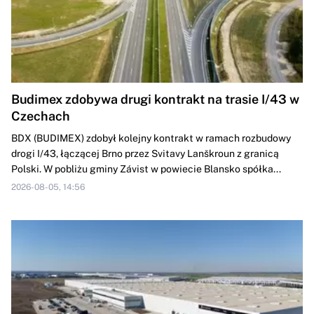
Budimex zdobywa drugi kontrakt na trasie I/43 w
Czechach
BDX (BUDIMEX) zdobył kolejny kontrakt w ramach rozbudowy
drogi ‎I/43, łączącej Brno przez Svitavy Lanškroun z granicą
Polski. W pobliżu gminy ‎Závist w powiecie Blansko spółka...
2026-08-05, 14:56