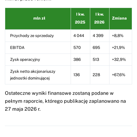
I kw.
I kw.
mln zł
Zmiana
2025
2026
Przychody ze sprzedaży
4 044
4 399
+8,8%
EBITDA
570
695
+21,9%
Zysk operacyjny
386
513
+32,9%
Zysk netto akcjonariuszy
136
228
+67,6%
jednostki dominującej
Ostateczne wyniki finansowe zostaną podane w
pełnym raporcie, którego publikację zaplanowano na
27 maja 2026 r.