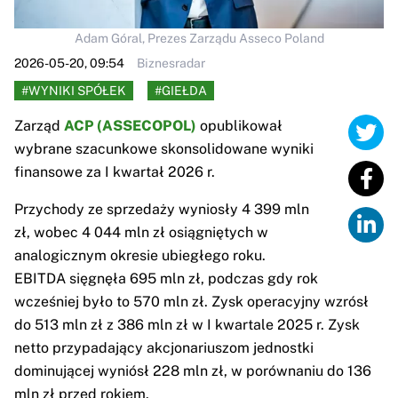
Adam Góral, Prezes Zarządu Asseco Poland
2026-05-20, 09:54
Biznesradar
#WYNIKI SPÓŁEK
#GIEŁDA
Zarząd
ACP (ASSECOPOL)
opublikował
wybrane szacunkowe skonsolidowane wyniki
finansowe za I kwartał 2026 r.
Przychody ze sprzedaży wyniosły 4 399 mln
zł, wobec 4 044 mln zł osiągniętych w
analogicznym okresie ubiegłego roku.
EBITDA sięgnęła 695 mln zł, podczas gdy rok
wcześniej było to 570 mln zł. Zysk operacyjny wzrósł
do 513 mln zł z 386 mln zł w I kwartale 2025 r. Zysk
netto przypadający akcjonariuszom jednostki
dominującej wyniósł 228 mln zł, w porównaniu do 136
mln zł przed rokiem.