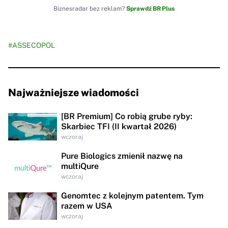
Biznesradar bez reklam?
Sprawdź BR Plus
#ASSECOPOL
Najważniejsze wiadomości
[BR Premium] Co robią grube ryby:
Skarbiec TFI (II kwartał 2026)
wczoraj
Pure Biologics zmienił nazwę na
multiQure
wczoraj
Genomtec z kolejnym patentem. Tym
razem w USA
wczoraj