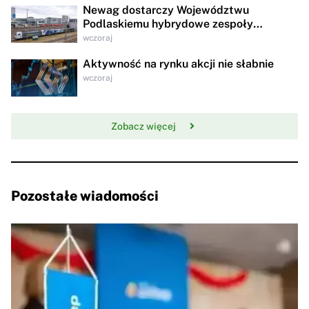
Newag dostarczy Województwu
Podlaskiemu hybrydowe zespoły
trakcyjne za 95,8 mln zł
wczoraj
Aktywność na rynku akcji nie słabnie
wczoraj
Zobacz więcej
Pozostałe wiadomości