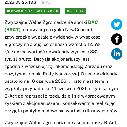
2026-05-25, 18:31
B-Act
#DYWIDENDY I SKUP AKCJI
#GIEŁDA
Zwyczajne Walne Zgromadzenie spółki
BAC
(BACT)
, notowanej na rynku NewConnect,
zatwierdziło wypłatę dywidendy w wysokości
9 groszy na akcję, co oznacza wzrost o 12,5%
r/r. Łączna wartość dywidendy wyniesie 881
tys. zł brutto. Decyzja akcjonariuszy jest
zgodna z wcześniejszą rekomendacją Zarządu oraz
pozytywną opinią Rady Nadzorczej. Dzień dywidendy
ustalono na 10 czerwca 2026 r., natomiast termin
wypłaty przypada na 24 czerwca 2026 r. Tym samym
B-Act po raz trzeci z rzędu dzieli się wypracowanym
zyskiem z akcjonariuszami, konsekwentnie realizując
przyjętą politykę budowania wartości dla inwestorów.
Zwyczajne Walne Zgromadzenie akcjonariuszy B-Act,