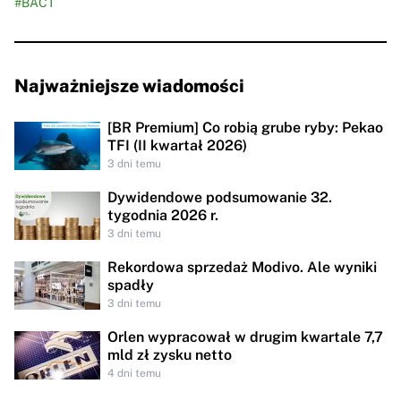
#BACT
Najważniejsze wiadomości
[BR Premium] Co robią grube ryby: Pekao
TFI (II kwartał 2026)
3 dni temu
Dywidendowe podsumowanie 32.
tygodnia 2026 r.
3 dni temu
Rekordowa sprzedaż Modivo. Ale wyniki
spadły
3 dni temu
Orlen wypracował w drugim kwartale 7,7
mld zł zysku netto
4 dni temu