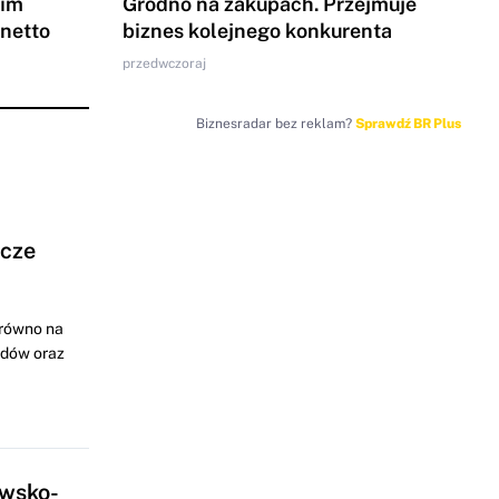
gim
Grodno na zakupach. Przejmuje
 netto
biznes kolejnego konkurenta
przedwczoraj
Biznesradar bez reklam?
Sprawdź BR Plus
ocze
arówno na
odów oraz
awsko-