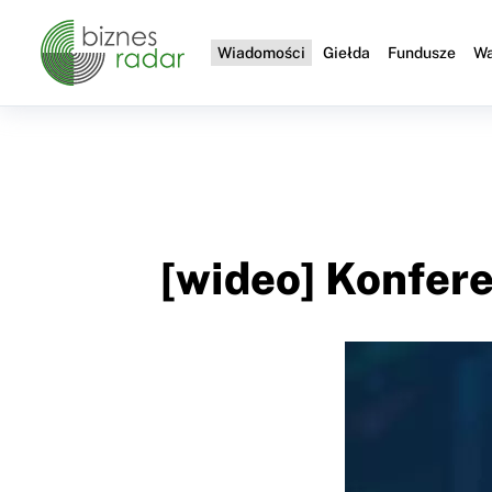
Wiadomości
Giełda
Fundusze
Wa
[wideo] Konfer