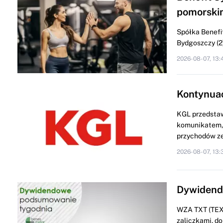
pomorski
Spółka Benefit
Bydgoszczy (2) 
2026-08-07, 13:
Kontynua
KGL przedstaw
komunikatem, 
przychodów ze
2026-08-07, 13:
Dywidendo
WZA TXT (TEXT
zaliczkami, do