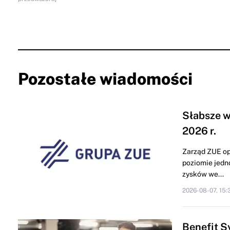
Pozostałe wiadomości
Słabsze w
2026 r.
Zarząd ZUE op
poziomie jedn
zysków we...
2026-08-07, 15:
Benefit S