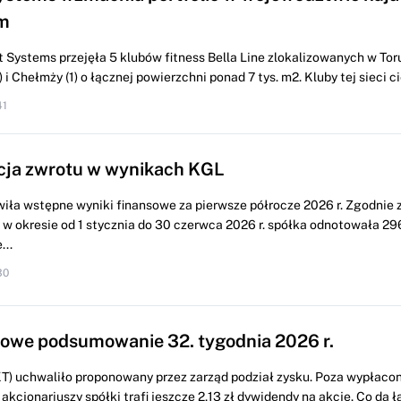
m
 Systems przejęła 5 klubów fitness Bella Line zlokalizowanych w Torun
i Chełmży (1) o łącznej powierzchni ponad 7 tys. m2. Kluby tej sieci cie
41
cja zwrotu w wynikach KGL
iła wstępne wyniki finansowe za pierwsze półrocze 2026 r. Zgodnie 
w okresie od 1 stycznia do 30 czerwca 2026 r. spółka odnotowała 296
...
30
we podsumowanie 32. tygodnia 2026 r.
) uchwaliło proponowany przez zarząd podział zysku. Poza wypłacon
 akcjonariuszy spółki trafi jeszcze 2,13 zł dywidendy na akcję. Co da ł