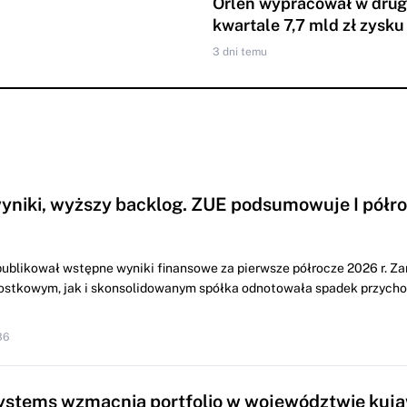
Orlen wypracował w dru
kwartale 7,7 mld zł zysku
3 dni temu
yniki, wyższy backlog. ZUE podsumowuje I półr
ublikował wstępne wyniki finansowe za pierwsze półrocze 2026 r. Z
ostkowym, jak i skonsolidowanym spółka odnotowała spadek przych
36
ystems wzmacnia portfolio w województwie kuj