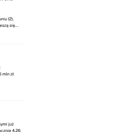
iu (2),
szą się...
z
 mln zł
ymi już
ącznie 4,26