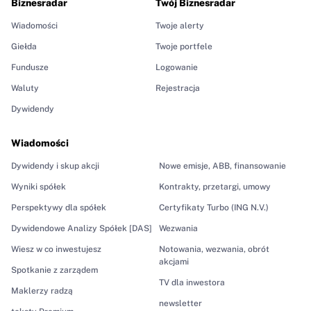
Biznesradar
Twój Biznesradar
Wiadomości
Twoje alerty
Giełda
Twoje portfele
Fundusze
Logowanie
Waluty
Rejestracja
Dywidendy
Wiadomości
Dywidendy i skup akcji
Nowe emisje, ABB, finansowanie
Wyniki spółek
Kontrakty, przetargi, umowy
Perspektywy dla spółek
Certyfikaty Turbo (ING N.V.)
Dywidendowe Analizy Spółek [DAS]
Wezwania
Wiesz w co inwestujesz
Notowania, wezwania, obrót
akcjami
Spotkanie z zarządem
TV dla inwestora
Maklerzy radzą
newsletter