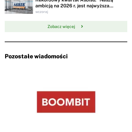
ambicją na 2026 r. jest najwyższa
rentowności w historii"
wczoraj
Zobacz więcej
Pozostałe wiadomości