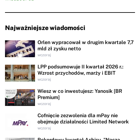
Najważniejsze wiadomości
Orlen wypracował w drugim kwartale 7,7
mld zł zysku netto
wczoraj
LPP podsumowuje II kwartał 2026 r.:
Wzrost przychodów, marży i EBIT
wczoraj
Wiesz w co inwestujesz: Yanosik [BR
Premium]
wczoraj
Cofnięcie zezwolenia dla mPay nie
obejmuje działalności Limited Network
wczoraj
Rekordowy kwartał Asbisu. "Naszą