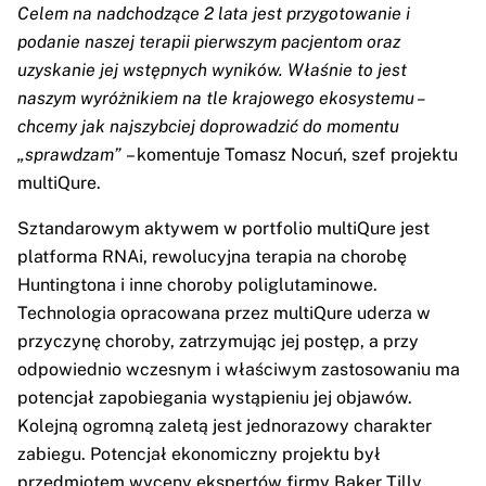
Celem na nadchodzące 2 lata jest przygotowanie i
podanie naszej terapii pierwszym pacjentom oraz
uzyskanie jej wstępnych wyników. Właśnie to jest
naszym wyróżnikiem na tle krajowego ekosystemu –
chcemy jak najszybciej doprowadzić do momentu
„sprawdzam”
– komentuje Tomasz Nocuń, szef projektu
multiQure.
Sztandarowym aktywem w portfolio multiQure jest
platforma RNAi, rewolucyjna terapia na chorobę
Huntingtona i inne choroby poliglutaminowe.
Technologia opracowana przez multiQure uderza w
przyczynę choroby, zatrzymując jej postęp, a przy
odpowiednio wczesnym i właściwym zastosowaniu ma
potencjał zapobiegania wystąpieniu jej objawów.
Kolejną ogromną zaletą jest jednorazowy charakter
zabiegu. Potencjał ekonomiczny projektu był
przedmiotem wyceny ekspertów firmy Baker Tilly,