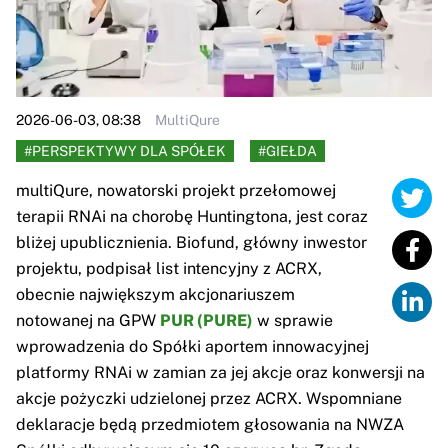
2026-06-03, 08:38
MultiQure
#PERSPEKTYWY DLA SPÓŁEK
#GIEŁDA
multiQure, nowatorski projekt przełomowej
terapii RNAi na chorobę Huntingtona, jest coraz
bliżej upublicznienia. Biofund, główny inwestor
projektu, podpisał list intencyjny z ACRX,
obecnie największym akcjonariuszem
notowanej na GPW
PUR (PURE)
w sprawie
wprowadzenia do Spółki aportem innowacyjnej
platformy RNAi w zamian za jej akcje oraz konwersji na
akcje pożyczki udzielonej przez ACRX. Wspomniane
deklaracje będą przedmiotem głosowania na NWZA