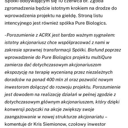
Spółki odbywającym się 10 czerwca br. Zgoda
zgromadzenia będzie istotnym krokiem na drodze do
wprowadzenia projektu na giełdę. Stroną listu
intencyjnego jest również spółka Pure Biologics.
-
Porozumienie z ACRX jest bardzo ważnym sygnałem:
istotny akcjonariusz chce współpracować z nami w
zakresie sprawnej transformacji Spółki. Biofund poprzez
wprowadzenie do Pure Biologics projektu multiQure
zamierza dać dotychczasowym akcjonariuszom
ekspozycję na terapię wycenianą przez niezależnych
doradców na ponad 400 mln zł oraz pozwolić nowym
inwestorom dołączyć do rozwoju projektu. Porozumienie
jest dowodem na realizację działań w pełnej zgodzie z
dotychczasowym głównym akcjonariuszem, który dzięki
konwersji pożyczki na akcje zwiększy swoje
zaangażowanie w nowej strukturze akcjonariatu
–
komentuje dr Kris Siemionow, czołowy inwestor