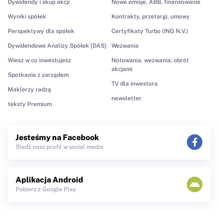
Dywidendy i skup akcji
Nowe emisje, ABB, finansowanie
Wyniki spółek
Kontrakty, przetargi, umowy
Perspektywy dla spółek
Certyfikaty Turbo (ING N.V.)
Dywidendowe Analizy Spółek [DAS]
Wezwania
Wiesz w co inwestujesz
Notowania, wezwania, obrót
akcjami
Spotkanie z zarządem
TV dla inwestora
Maklerzy radzą
newsletter
teksty Premium
Jesteśmy na Facebook
Śledź nasz profil w social media
Aplikacja Android
Pobierz z Google Play