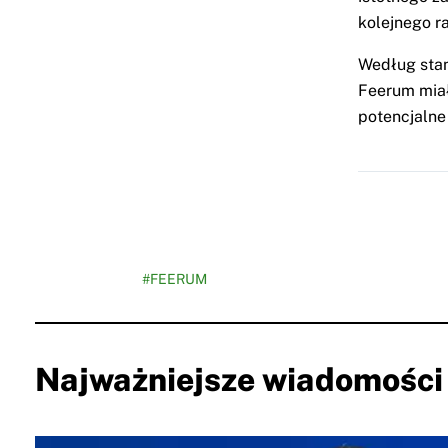
kolejnego r
Według stan
Feerum miał
potencjalne
#FEERUM
Najważniejsze wiadomości