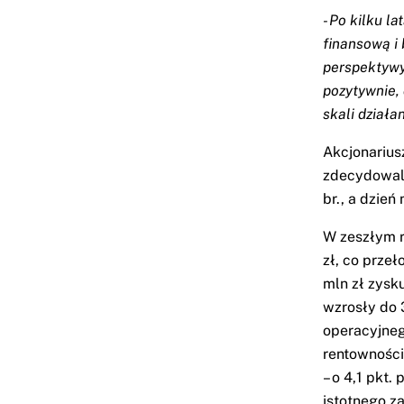
- Po kilku 
finansową i 
perspektywy
pozytywnie,
skali działa
Akcjonariu
zdecydowali
br., a dzień
W zeszłym 
zł, co prze
mln zł zysk
wzrosły do 
operacyjnego
rentowności
– o 4,1 pkt
istotnego z