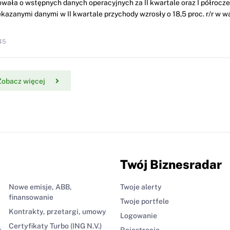
wała o wstępnych danych operacyjnych za II kwartale oraz I półrocze 
kazanymi danymi w II kwartale przychody wzrosły o 18,5 proc. r/r w w
45
Zobacz więcej
Twój Biznesradar
Nowe emisje, ABB,
Twoje alerty
finansowanie
Twoje portfele
Kontrakty, przetargi, umowy
Logowanie
Certyfikaty Turbo (ING N.V.)