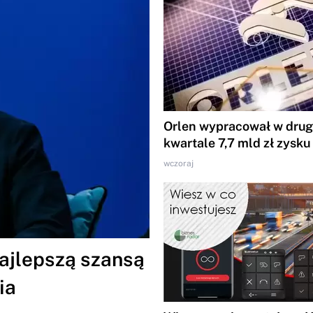
Orlen wypracował w dru
kwartale 7,7 mld zł zysku
wczoraj
ajlepszą szansą
ia