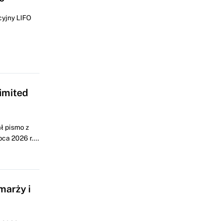
cyjny LIFO
imited
ł pismo z
a 2026 r....
marży i