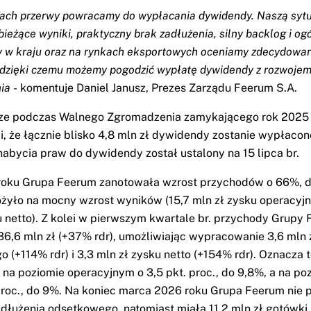
latach przerwy powracamy do wypłacania dywidendy. Naszą syt
bieżące wyniki, praktyczny brak zadłużenia, silny backlog i og
 w kraju oraz na rynkach eksportowych oceniamy zdecydowa
 dzięki czemu możemy pogodzić wypłatę dywidendy z rozwojem
nia
- komentuje Daniel Janusz, Prezes Zarządu Feerum S.A.
sze podczas Walnego Zgromadzenia zamykającego rok 2025
, że łącznie blisko 4,8 mln zł dywidendy zostanie wypłacone
 nabycia praw do dywidendy został ustalony na 15 lipca br.
roku Grupa Feerum zanotowała wzrost przychodów o 66%, d
łożyło na mocny wzrost wyników (15,7 mln zł zysku operacyjn
u netto). Z kolei w pierwszym kwartale br. przychody Grupy
36,6 mln zł (+37% rdr), umożliwiając wypracowanie 3,6 mln 
 (+114% rdr) i 3,3 mln zł zysku netto (+154% rdr). Oznacza 
 na poziomie operacyjnym o 3,5 pkt. proc., do 9,8%, a na po
. proc., do 9%. Na koniec marca 2026 roku Grupa Feerum nie 
adłużenia odsetkowego, natomiast miała 11,2 mln zł gotówki.