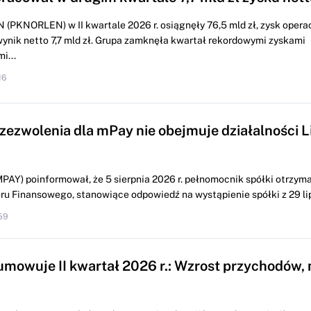
 (PKNORLEN) w II kwartale 2026 r. osiągnęły 76,5 mld zł, zysk opera
 wynik netto 7,7 mld zł. Grupa zamknęła kwartał rekordowymi zyskami
i...
16
 zezwolenia dla mPay nie obejmuje działalności L
PAY) poinformował, że 5 sierpnia 2026 r. pełnomocnik spółki otrzyma
u Finansowego, stanowiące odpowiedź na wystąpienie spółki z 29 lipc
59
mowuje II kwartał 2026 r.: Wzrost przychodów, 