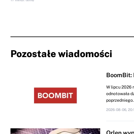
Pozostałe wiadomości
BoomBit: 
W lipcu 2026 
odnotowała dz
poprzedniego..
2026-08-06, 20:
Orlen wyp