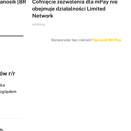
Yanosik [BR
Cofnięcie zezwolenia dla mPay nie
obejmuje działalności Limited
Network
wczoraj
Biznesradar bez reklam?
Sprawdź BR Plus
ów r/r
łka
 względem
o