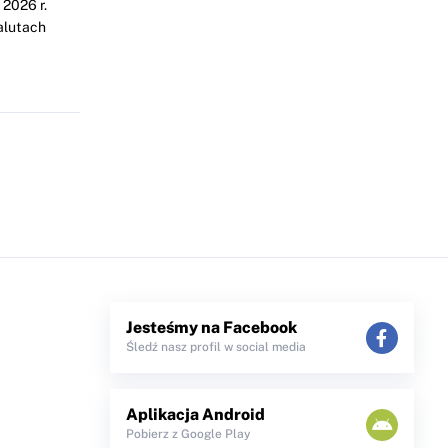
2026 r.
alutach
Jesteśmy na Facebook
Śledź nasz profil w social media
Aplikacja Android
Pobierz z Google Play