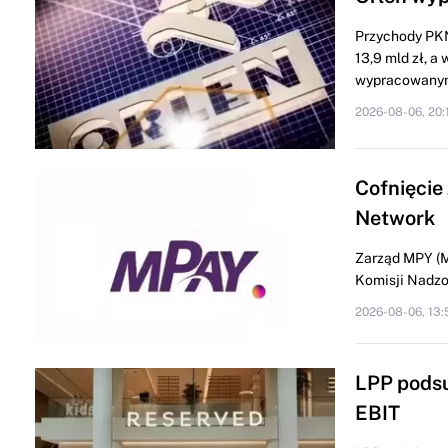
Przychody PKN
13,9 mld zł, a
wypracowanym
2026-08-06, 20:
Cofnięcie
Network
Zarząd MPY (M
Komisji Nadzor
2026-08-06, 13:
LPP podsu
EBIT