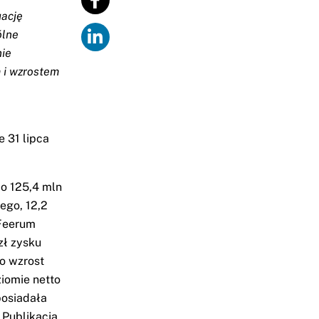
uację
ólne
nie
 i wzrostem
 31 lipca
o 125,4 mln
ego, 12,2
 Feerum
zł zysku
to wzrost
ziomie netto
posiadała
 Publikacja