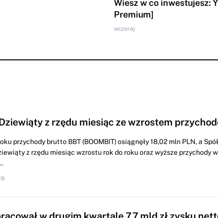
Wiesz w co inwestujesz: 
Premium]
wczoraj
Dziewiąty z rzędu miesiąc ze wzrostem przychod
roku przychody brutto BBT (BOOMBIT) osiągnęły 18,02 mln PLN, a Spó
iewiąty z rzędu miesiąc wzrostu rok do roku oraz wyższe przychody
.
19
racował w drugim kwartale 7,7 mld zł zysku nett