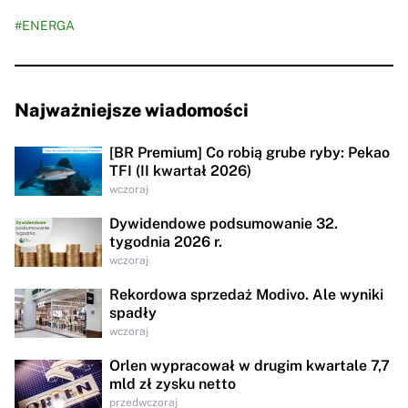
#ENERGA
Najważniejsze wiadomości
[BR Premium] Co robią grube ryby: Pekao
TFI (II kwartał 2026)
wczoraj
Dywidendowe podsumowanie 32.
tygodnia 2026 r.
wczoraj
Rekordowa sprzedaż Modivo. Ale wyniki
spadły
wczoraj
Orlen wypracował w drugim kwartale 7,7
mld zł zysku netto
przedwczoraj