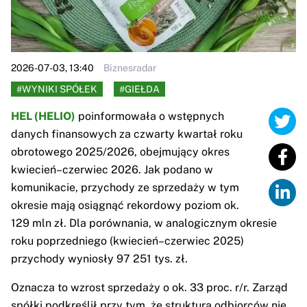
2026-07-03, 13:40
Biznesradar
#WYNIKI SPÓŁEK
#GIEŁDA
HEL (HELIO)
poinformowała o wstępnych
danych finansowych za czwarty kwartał roku
obrotowego 2025/2026, obejmujący okres
kwiecień–czerwiec 2026. Jak podano w
komunikacie, przychody ze sprzedaży w tym
okresie mają osiągnąć rekordowy poziom ok.
129 mln zł. Dla porównania, w analogicznym okresie
roku poprzedniego (kwiecień–czerwiec 2025)
przychody wyniosły 97 251 tys. zł.
Oznacza to wzrost sprzedaży o ok. 33 proc. r/r. Zarząd
spółki podkreślił przy tym, że struktura odbiorców nie