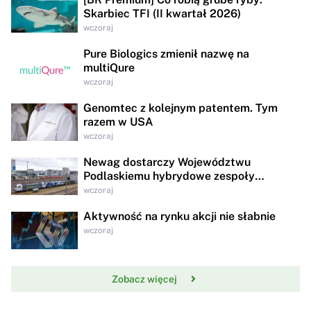
Skarbiec TFI (II kwartał 2026)
wczoraj
Pure Biologics zmienił nazwę na
multiQure
wczoraj
Genomtec z kolejnym patentem. Tym
razem w USA
wczoraj
Newag dostarczy Województwu
Podlaskiemu hybrydowe zespoły
trakcyjne za 95,8 mln zł
wczoraj
Aktywność na rynku akcji nie słabnie
wczoraj
Zobacz więcej