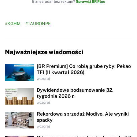
Biznesradar bez reklam?
Sprawdź BR Plus
#KGHM
#TAURONPE
Najważniejsze wiadomości
[BR Premium] Co robią grube ryby: Pekao
TFI (II kwartał 2026)
wczoraj
Dywidendowe podsumowanie 32.
tygodnia 2026 r.
wczoraj
Rekordowa sprzedaż Modivo. Ale wyniki
spadły
wczoraj