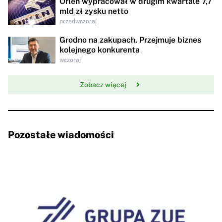
Orlen wypracował w drugim kwartale 7,7
mld zł zysku netto
przedwczoraj
Grodno na zakupach. Przejmuje biznes
kolejnego konkurenta
wczoraj
Zobacz więcej
Pozostałe wiadomości