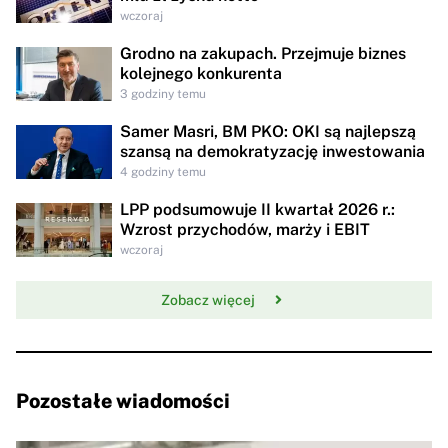
wczoraj
Grodno na zakupach. Przejmuje biznes
kolejnego konkurenta
3 godziny temu
Samer Masri, BM PKO: OKI są najlepszą
szansą na demokratyzację inwestowania
4 godziny temu
LPP podsumowuje II kwartał 2026 r.:
Wzrost przychodów, marży i EBIT
wczoraj
Zobacz więcej
Pozostałe wiadomości