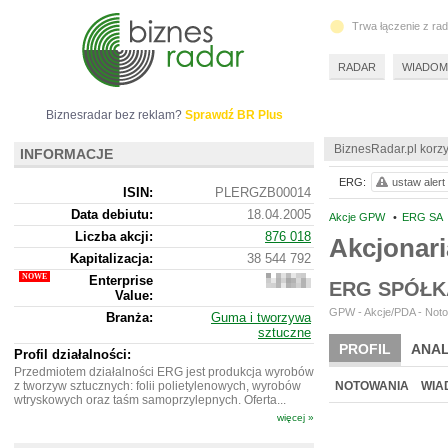
Trwa łączenie z ra
RADAR
WIADOM
Biznesradar bez reklam?
Sprawdź BR Plus
BiznesRadar.pl korzy
INFORMACJE
ERG:
ustaw alert
ISIN:
PLERGZB00014
Data debiutu:
18.04.2005
Akcje GPW
•
ERG SA
Liczba akcji:
876 018
Akcjonari
Kapitalizacja:
38 544 792
Enterprise
42
ERG SPÓŁK
Value:
501
792
GPW - Akcje/PDA - Noto
Branża:
Guma i tworzywa
sztuczne
PROFIL
ANAL
Profil działalności:
Przedmiotem działalności ERG jest produkcja wyrobów
z tworzyw sztucznych: folii polietylenowych, wyrobów
NOTOWANIA
WIA
wtryskowych oraz taśm samoprzylepnych. Oferta...
więcej »