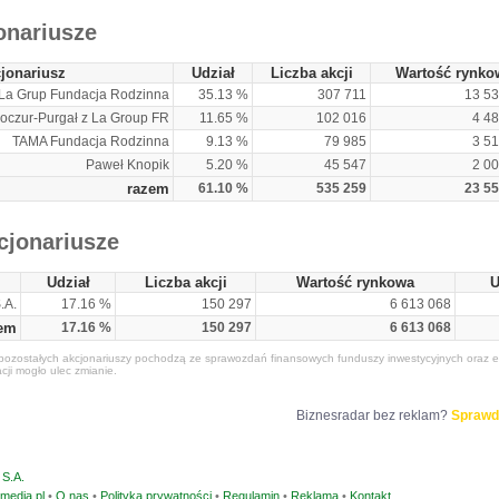
onariusze
jonariusz
Udział
Liczba akcji
Wartość rynko
La Grup Fundacja Rodzinna
35.13 %
307 711
13 53
oczur-Purgał z La Group FR
11.65 %
102 016
4 4
TAMA Fundacja Rodzinna
9.13 %
79 985
3 5
Paweł Knopik
5.20 %
45 547
2 0
razem
61.10 %
535 259
23 55
cjonariusze
Udział
Liczba akcji
Wartość rynkowa
U
.A.
17.16 %
150 297
6 613 068
em
17.16 %
150 297
6 613 068
ozostałych akcjonariuszy pochodzą ze sprawozdań finansowych funduszy inwestycyjnych oraz e
acji mogło ulec zmianie.
Biznesradar bez reklam?
Sprawd
S.A.
media.pl
•
O nas
•
Polityka prywatności
•
Regulamin
•
Reklama
•
Kontakt