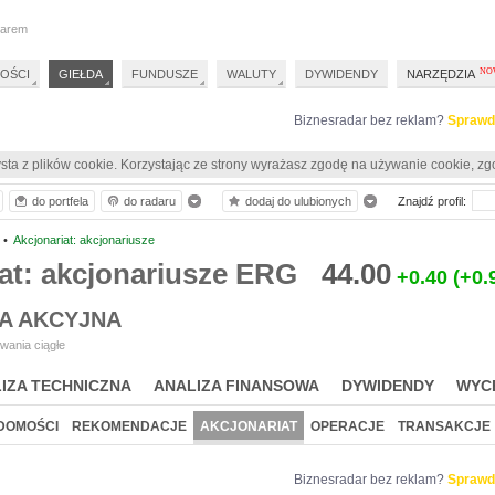
darem
OŚCI
GIEŁDA
FUNDUSZE
WALUTY
DYWIDENDY
NARZĘDZIA
Biznesradar bez reklam?
Sprawd
sta z plików cookie. Korzystając ze strony wyrażasz zgodę na używanie cookie, zg
do portfela
do radaru
dodaj do ulubionych
Znajdź profil:
•
Akcjonariat: akcjonariusze
at: akcjonariusze ERG
44.00
+0.40
(+0.
A AKCYJNA
wania ciągłe
IZA TECHNICZNA
ANALIZA FINANSOWA
DYWIDENDY
WYC
DOMOŚCI
REKOMENDACJE
AKCJONARIAT
OPERACJE
TRANSAKCJE
Biznesradar bez reklam?
Sprawd