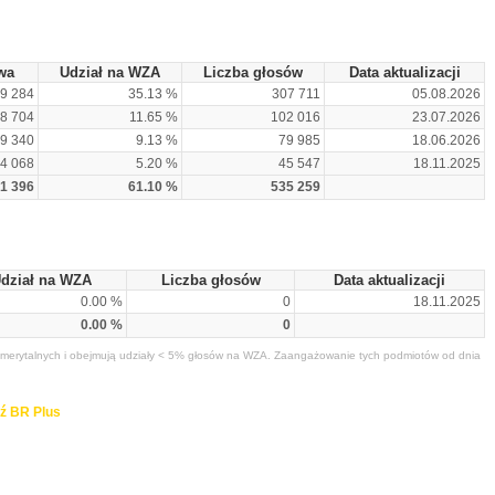
wa
Udział na WZA
Liczba głosów
Data aktualizacji
9 284
35.13 %
307 711
05.08.2026
88 704
11.65 %
102 016
23.07.2026
19 340
9.13 %
79 985
18.06.2026
04 068
5.20 %
45 547
18.11.2025
1 396
61.10 %
535 259
dział na WZA
Liczba głosów
Data aktualizacji
0.00 %
0
18.11.2025
0.00 %
0
merytalnych i obejmują udziały < 5% głosów na WZA. Zaangażowanie tych podmiotów od dnia
ź BR Plus