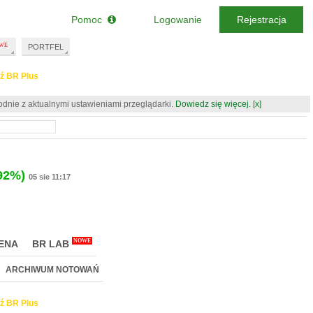
Pomoc
Logowanie
Rejestracja
PORTFEL
ź BR Plus
odnie z aktualnymi ustawieniami przeglądarki.
Dowiedz się więcej.
[x]
92%)
05 sie 11:17
NOWE
ENA
BR LAB
ARCHIWUM NOTOWAŃ
ź BR Plus