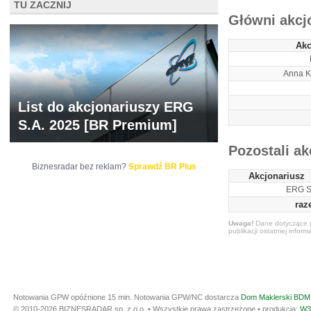
TU ZACZNIJ
Główni akcj
Akc
Anna K
List do akcjonariuszy ERG
S.A. 2025 [BR Premium]
Pozostali ak
Biznesradar bez reklam?
Sprawdź BR Plus
Akcjonariusz
ERG S
raz
Uwaga!
Dane dotyczące p
publikacji ostatniej inform
Notowania GPW opóźnione 15 min.
Notowania GPW/NC dostarcza
Dom Maklerski BDM 
© 2010-2026 BIZNESRADAR sp. z o.o. • Wszystkie prawa zastrzeżone • produkcja:
W3