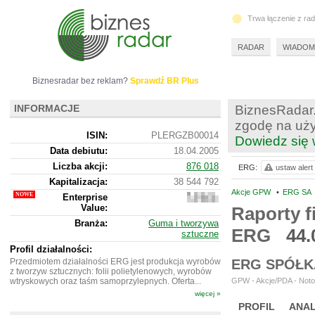
Trwa łączenie z ra
RADAR
WIADOM
Biznesradar bez reklam?
Sprawdź BR Plus
INFORMACJE
BiznesRadar.
zgodę na uży
ISIN:
PLERGZB00014
Dowiedz się 
Data debiutu:
18.04.2005
Liczba akcji:
876 018
ERG:
ustaw alert
Kapitalizacja:
38 544 792
Akcje GPW
•
ERG SA
Enterprise
42
Value:
501
Raporty f
792
Branża:
Guma i tworzywa
ERG
44.
sztuczne
Profil działalności:
Przedmiotem działalności ERG jest produkcja wyrobów
ERG SPÓŁK
z tworzyw sztucznych: folii polietylenowych, wyrobów
wtryskowych oraz taśm samoprzylepnych. Oferta...
GPW - Akcje/PDA - Noto
więcej »
PROFIL
ANAL