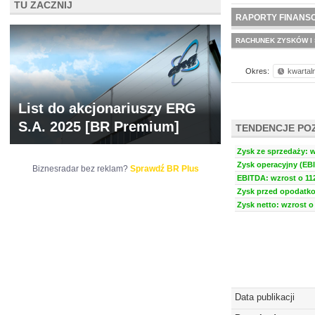
TU ZACZNIJ
NOWE
BR LAB
RAPORTY FINANS
RACHUNEK ZYSKÓW I 
Okres:
kwartal
List do akcjonariuszy ERG
S.A. 2025 [BR Premium]
TENDENCJE PO
Zysk ze sprzedaży: w
Zysk operacyjny (EBI
Biznesradar bez reklam?
Sprawdź BR Plus
EBITDA: wzrost o 112
Zysk przed opodatko
Zysk netto: wzrost o 
Data publikacji