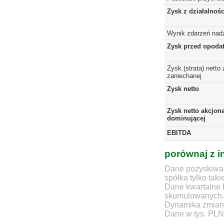
Zysk z działalnoś
Wynik zdarzeń nad
Zysk przed opoda
Zysk (strata) netto 
zaniechanej
Zysk netto
Zysk netto akcjona
dominującej
EBITDA
porównaj z i
Dane pozyskiwan
spółka tylko taki
Dane kwartalne 
skumulowanych.
Dynamika zmian d
Dane w tys. PLN