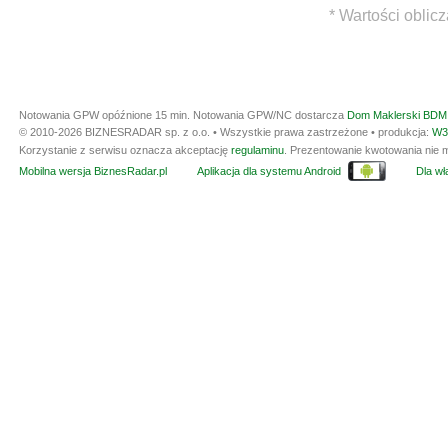
* Wartości oblic
Notowania GPW opóźnione 15 min.
Notowania GPW/NC dostarcza
Dom Maklerski BDM 
© 2010-2026 BIZNESRADAR sp. z o.o. • Wszystkie prawa zastrzeżone • produkcja:
W3
Korzystanie z serwisu oznacza akceptację
regulaminu
. Prezentowanie kwotowania nie m
Mobilna wersja BiznesRadar.pl
Aplikacja dla systemu Android
Dla wła