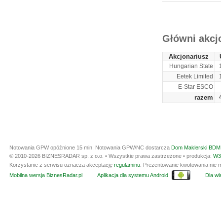
ARCHIWUM NOTO
Główni akcj
Akcjonariusz
Hungarian State
Eetek Limited
E-Star ESCO
razem
Notowania GPW opóźnione 15 min.
Notowania GPW/NC dostarcza
Dom Maklerski BDM 
© 2010-2026 BIZNESRADAR sp. z o.o. • Wszystkie prawa zastrzeżone • produkcja:
W3
Korzystanie z serwisu oznacza akceptację
regulaminu
. Prezentowanie kwotowania nie m
Mobilna wersja BiznesRadar.pl
Aplikacja dla systemu Android
Dla wła