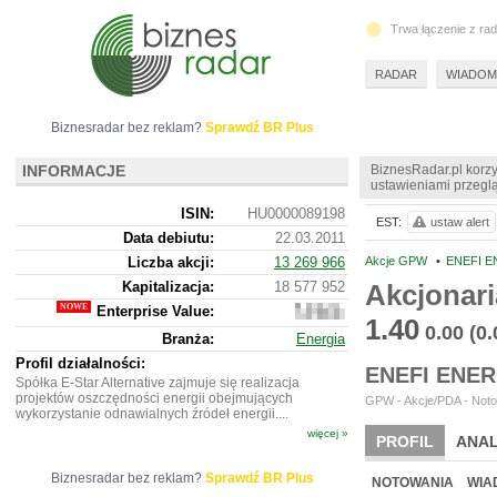
Trwa łączenie z ra
RADAR
WIADOM
Biznesradar bez reklam?
Sprawdź BR Plus
INFORMACJE
BiznesRadar.pl korzy
ustawieniami przeglą
ISIN:
HU0000089198
EST:
ustaw alert
Data debiutu:
22.03.2011
Liczba akcji:
13 269 966
Akcje GPW
•
ENEFI E
Kapitalizacja:
18 577 952
Akcjonari
Enterprise Value:
15
1.40
612
0.00
(0
Branża:
Energia
517
Profil działalności:
ENEFI ENE
Spółka E-Star Alternative zajmuje się realizacja
projektów oszczędności energii obejmujących
GPW - Akcje/PDA - Noto
wykorzystanie odnawialnych źródeł energii....
więcej »
PROFIL
ANAL
NOWE
BR LAB
Biznesradar bez reklam?
Sprawdź BR Plus
NOTOWANIA
WIA