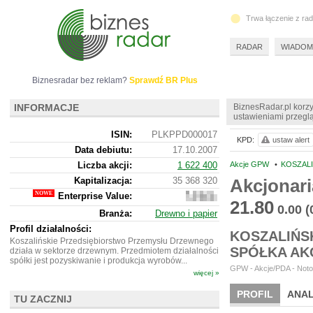
Trwa łączenie z ra
RADAR
WIADOM
Biznesradar bez reklam?
Sprawdź BR Plus
INFORMACJE
BiznesRadar.pl korzy
ustawieniami przeglą
ISIN:
PLKPPD000017
KPD:
ustaw alert
Data debiutu:
17.10.2007
Liczba akcji:
1 622 400
Akcje GPW
•
KOSZAL
Kapitalizacja:
35 368 320
Akcjonari
Enterprise Value:
28
21.80
920
0.00
(
Branża:
Drewno i papier
320
Profil działalności:
KOSZALIŃS
Koszalińskie Przedsiębiorstwo Przemysłu Drzewnego
SPÓŁKA AK
działa w sektorze drzewnym. Przedmiotem działalności
spółki jest pozyskiwanie i produkcja wyrobów...
GPW - Akcje/PDA - Noto
więcej »
PROFIL
ANAL
TU ZACZNIJ