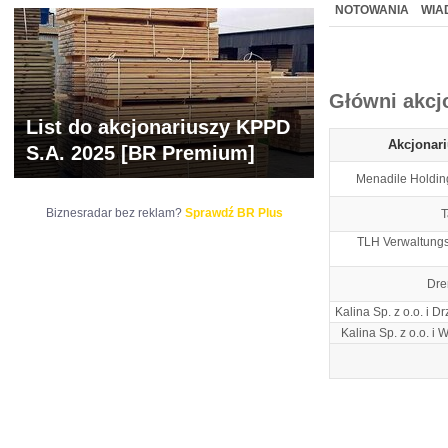
NOWE
BR LAB
NOTOWANIA
WIA
ARCHIWUM NOTO
Główni akcj
List do akcjonariuszy KPPD
Akcjonar
S.A. 2025 [BR Premium]
Menadile Holdin
Biznesradar bez reklam?
Sprawdź BR Plus
T
TLH Verwaltungs
Dre
Kalina Sp. z o.o. i D
Kalina Sp. z o.o. i 