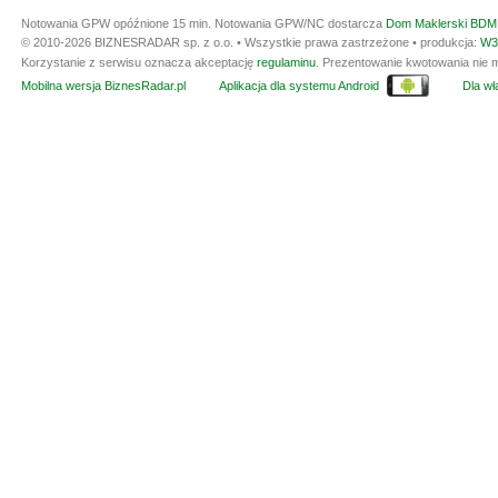
Notowania GPW opóźnione 15 min.
Notowania GPW/NC dostarcza
Dom Maklerski BDM 
© 2010-2026 BIZNESRADAR sp. z o.o. • Wszystkie prawa zastrzeżone • produkcja:
W3
Korzystanie z serwisu oznacza akceptację
regulaminu
. Prezentowanie kwotowania nie m
Mobilna wersja BiznesRadar.pl
Aplikacja dla systemu Android
Dla wła