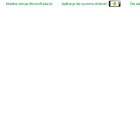
Mobilna wersja BiznesRadar.pl
Aplikacja dla systemu Android
Dla wła