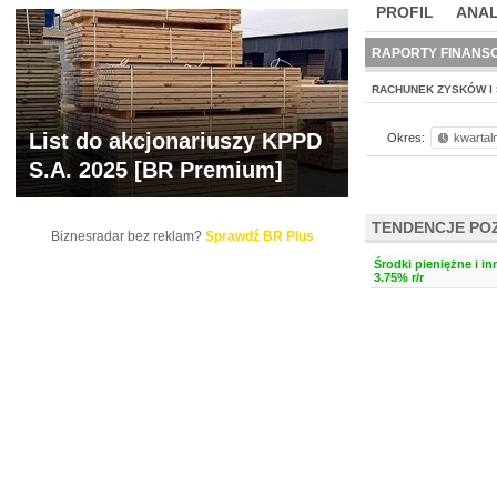
PROFIL
ANAL
NOWE
BR LAB
RAPORTY FINANS
RACHUNEK ZYSKÓW I 
List do akcjonariuszy KPPD
Okres:
kwartal
S.A. 2025 [BR Premium]
TENDENCJE PO
Biznesradar bez reklam?
Sprawdź BR Plus
Środki pieniężne i i
3.75% r/r