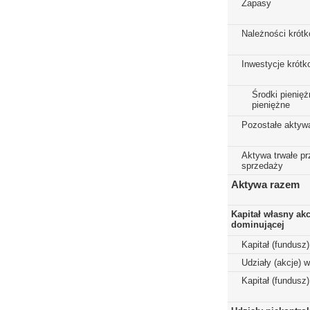
Zapasy
Należności krót
Inwestycje krót
Środki pienięż
pieniężne
Pozostałe aktyw
Aktywa trwałe p
sprzedaży
Aktywa razem
Kapitał własny ak
dominującej
Kapitał (fundusz
Udziały (akcje) 
Kapitał (fundusz