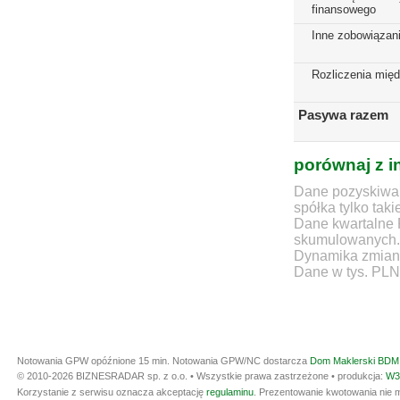
finansowego
Inne zobowiązan
Rozliczenia mię
Pasywa razem
porównaj z i
Dane pozyskiwan
spółka tylko taki
Dane kwartalne 
skumulowanych.
Dynamika zmian d
Dane w tys. PLN
Notowania GPW opóźnione 15 min.
Notowania GPW/NC dostarcza
Dom Maklerski BDM 
© 2010-2026 BIZNESRADAR sp. z o.o. • Wszystkie prawa zastrzeżone • produkcja:
W3
Korzystanie z serwisu oznacza akceptację
regulaminu
. Prezentowanie kwotowania nie m