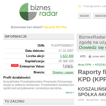
Trwa łączenie z ra
RADAR
WIADOM
Biznesradar bez reklam?
Sprawdź BR Plus
INFORMACJE
BiznesRadar.
zgodę na uży
ISIN:
PLKPPD000017
Dowiedz się 
Data debiutu:
17.10.2007
Liczba akcji:
1 622 400
KPD:
ustaw alert
Kapitalizacja:
35 368 320
Akcje GPW
•
KOSZAL
Enterprise Value:
28
920
Raporty f
Branża:
Drewno i papier
320
Profil działalności:
KPD (KP
Koszalińskie Przedsiębiorstwo Przemysłu Drzewnego
działa w sektorze drzewnym. Przedmiotem działalności
KOSZALIŃS
spółki jest pozyskiwanie i produkcja wyrobów...
więcej »
SPÓŁKA AK
GPW - Akcje/PDA - Noto
TU ZACZNIJ