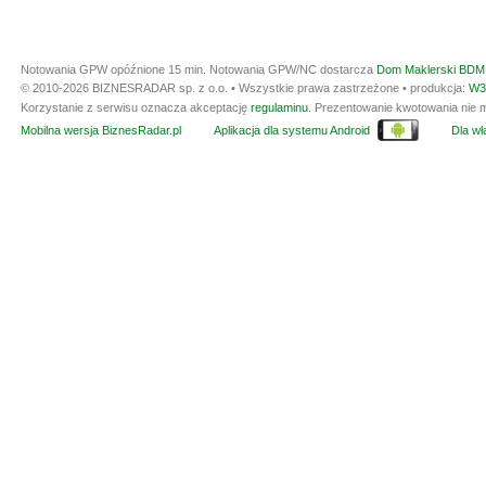
Notowania GPW opóźnione 15 min.
Notowania GPW/NC dostarcza
Dom Maklerski BDM 
© 2010-2026 BIZNESRADAR sp. z o.o. • Wszystkie prawa zastrzeżone • produkcja:
W3
Korzystanie z serwisu oznacza akceptację
regulaminu
. Prezentowanie kwotowania nie m
Mobilna wersja BiznesRadar.pl
Aplikacja dla systemu Android
Dla wła