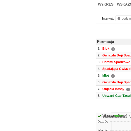
WYKRES
WSKAŹN
Interwał:
godzi
Formacja
1.
Blok
2.
Gwiazda Doji Spa
3.
Harami Spadkowe
4.
Spadająca Gwiazd
5.
Młot
6.
Gwiazda Doji Spa
7.
Objęcia Bessy
8.
Upward Gap Tasuk