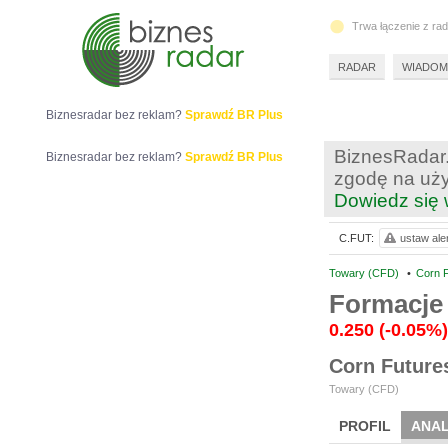
Trwa łączenie z ra
RADAR
WIADOM
Biznesradar bez reklam?
Sprawdź BR Plus
BiznesRadar.
Biznesradar bez reklam?
Sprawdź BR Plus
zgodę na uży
Dowiedz się 
C.FUT:
ustaw ale
Towary (CFD)
•
Corn 
Formacje 
0.250
(-0.05%)
Corn Future
Towary (CFD)
PROFIL
ANAL