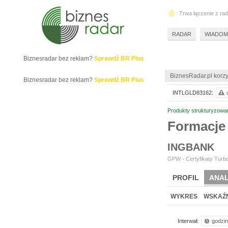
Trwa łączenie z ra
RADAR
WIADOM
Biznesradar bez reklam?
Sprawdź BR Plus
BiznesRadar.pl korzy
Biznesradar bez reklam?
Sprawdź BR Plus
INTLGLD83162:
Produkty strukturyzowa
Formacje
INGBANK
GPW - Certyfikaty Turbo
PROFIL
ANAL
WYKRES
WSKAŹN
Interwał:
godzi