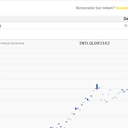
Biznesradar bez reklam?
Sprawd
Da
11