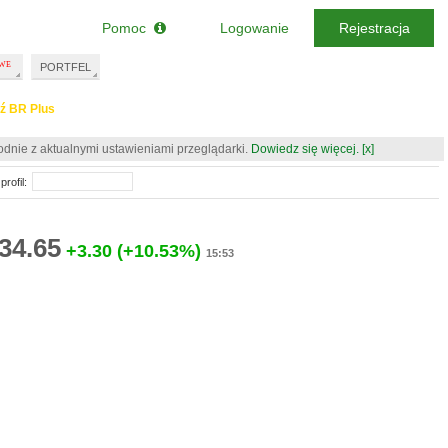
Pomoc
Logowanie
Rejestracja
PORTFEL
ź BR Plus
odnie z aktualnymi ustawieniami przeglądarki.
Dowiedz się więcej.
[x]
profil:
34.65
+3.30
(+10.53%)
15:53