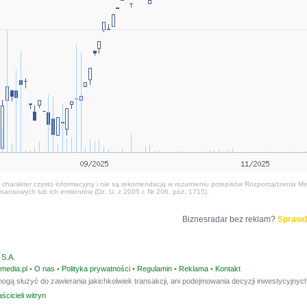
harakter czysto informacyjny i nie są rekomendacją w rozumieniu przepisów Rozporządzenia Mini
nansowych lub ich emitentów (Dz. U. z 2005 r. Nr 206, poz. 1715).
Biznesradar bez reklam?
Sprawd
S.A.
media.pl
•
O nas
•
Polityka prywatności
•
Regulamin
•
Reklama
•
Kontakt
ogą służyć do zawierania jakichkolwiek transakcji, ani podejmowania decyzji inwestycyjnych
ścicieli witryn