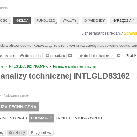
darem
OŚCI
GIEŁDA
FUNDUSZE
WALUTY
DYWIDENDY
NARZĘDZIA
Biznesradar bez reklam?
Sprawd
sta z plików cookie. Korzystając ze strony wyrażasz zgodę na używanie cookie, zg
ustaw alert
do portfela
do radaru
dodaj do ulubionych
Znajdź 
ne
•
INTLGLD83162 INGBANK
•
Formacje analizy technicznej
 analizy technicznej INTLGLD83162
 - Notowania ciągłe
IZA TECHNICZNA
IKI
SYGNAŁY
FORMACJE
TRENDY
STOPA ZWROTU
nny
dzienny
tygodniowy