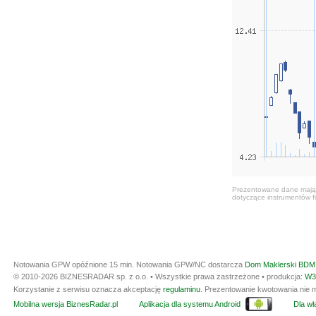
Prezentowane dane mają c
dotyczące instrumentów fi
Notowania GPW opóźnione 15 min.
Notowania GPW/NC dostarcza
Dom Maklerski BDM 
© 2010-2026 BIZNESRADAR sp. z o.o. • Wszystkie prawa zastrzeżone • produkcja:
W3
Korzystanie z serwisu oznacza akceptację
regulaminu
. Prezentowanie kwotowania nie m
Mobilna wersja BiznesRadar.pl
Aplikacja dla systemu Android
Dla wła