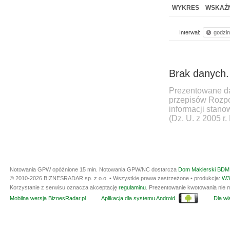
WYKRES
WSKAŹN
Interwał:
godzi
Brak danych.
Prezentowane da
przepisów Rozpo
informacji stan
(Dz. U. z 2005 r.
Notowania GPW opóźnione 15 min.
Notowania GPW/NC dostarcza
Dom Maklerski BDM 
© 2010-2026 BIZNESRADAR sp. z o.o. • Wszystkie prawa zastrzeżone • produkcja:
W3
Korzystanie z serwisu oznacza akceptację
regulaminu
. Prezentowanie kwotowania nie m
Mobilna wersja BiznesRadar.pl
Aplikacja dla systemu Android
Dla wła