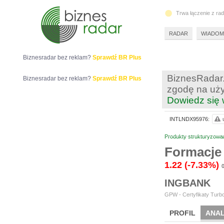
Trwa łączenie z ra
RADAR
WIADOM
Biznesradar bez reklam?
Sprawdź BR Plus
BiznesRadar.
Biznesradar bez reklam?
Sprawdź BR Plus
zgodę na uży
Dowiedz się 
INTLNDX95976:
Produkty strukturyzowa
Formacje
1.22
(-7.33%)
INGBANK
GPW - Certyfikaty Turbo
PROFIL
ANAL