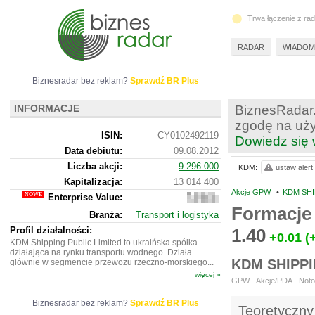
Trwa łączenie z ra
RADAR
WIADOM
Biznesradar bez reklam?
Sprawdź BR Plus
INFORMACJE
BiznesRadar.
zgodę na uży
ISIN:
CY0102492119
Dowiedz się 
Data debiutu:
09.08.2012
Liczba akcji:
9 296 000
KDM:
ustaw alert
Kapitalizacja:
13 014 400
Akcje GPW
•
KDM SHI
Enterprise Value:
-53
868
Formacje
Branża:
Transport i logistyka
336
Profil działalności:
1.40
+0.01
(
KDM Shipping Public Limited to ukraińska spółka
działająca na rynku transportu wodnego. Działa
KDM SHIPPI
głównie w segmencie przewozu rzeczno-morskiego...
więcej »
GPW - Akcje/PDA - Notow
Biznesradar bez reklam?
Sprawdź BR Plus
Teoretyczny