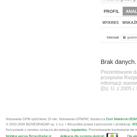
PROFIL
ANAL
NOWE
BR LAB
WYKRES
WSKAŹN
Interwał:
godzi
Brak danych.
Prezentowane da
przepisów Rozpo
informacji stan
(Dz. U. z 2005 r.
Notowania GPW opóźnione 15 min.
Notowania GPW/NC dostarcza
Dom Maklerski BDM 
© 2010-2026 BIZNESRADAR sp. z o.o. • Wszystkie prawa zastrzeżone • produkcja:
W3
Korzystanie z serwisu oznacza akceptację
regulaminu
. Prezentowanie kwotowania nie m
Mobilna wersja BiznesRadar.pl
Aplikacja dla systemu Android
Dla wła