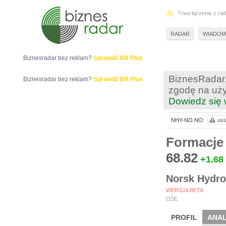
Trwa łączenie z ra
RADAR
WIADOM
Biznesradar bez reklam?
Sprawdź BR Plus
BiznesRadar.
Biznesradar bez reklam?
Sprawdź BR Plus
zgodę na uży
Dowiedz się 
NHY-NO.NO:
ust
Formacje
68.82
+1.68
Norsk Hydr
WERSJA BETA
OSE
PROFIL
ANAL