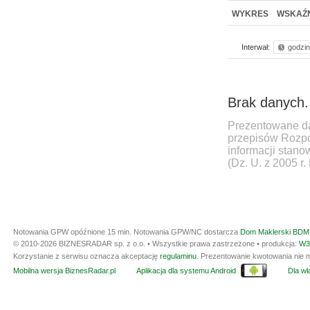
WYKRES
WSKAŹN
Interwał:
godzi
Brak danych.
Prezentowane da
przepisów Rozpo
informacji stan
(Dz. U. z 2005 r.
Notowania GPW opóźnione 15 min.
Notowania GPW/NC dostarcza
Dom Maklerski BDM 
© 2010-2026 BIZNESRADAR sp. z o.o. • Wszystkie prawa zastrzeżone • produkcja:
W3
Korzystanie z serwisu oznacza akceptację
regulaminu
. Prezentowanie kwotowania nie m
Mobilna wersja BiznesRadar.pl
Aplikacja dla systemu Android
Dla wła