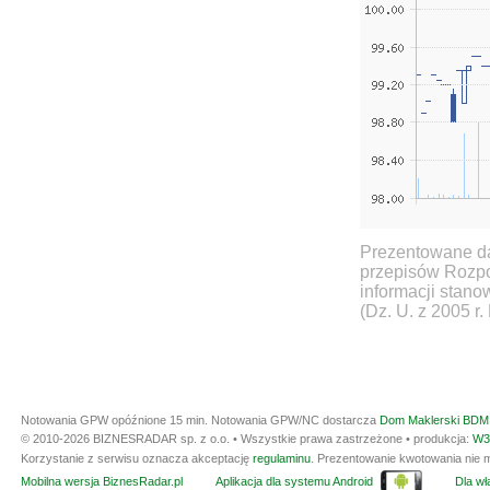
Prezentowane da
przepisów Rozpo
informacji stan
(Dz. U. z 2005 r.
Notowania GPW opóźnione 15 min.
Notowania GPW/NC dostarcza
Dom Maklerski BDM 
© 2010-2026 BIZNESRADAR sp. z o.o. • Wszystkie prawa zastrzeżone • produkcja:
W3
Korzystanie z serwisu oznacza akceptację
regulaminu
. Prezentowanie kwotowania nie m
Mobilna wersja BiznesRadar.pl
Aplikacja dla systemu Android
Dla wła