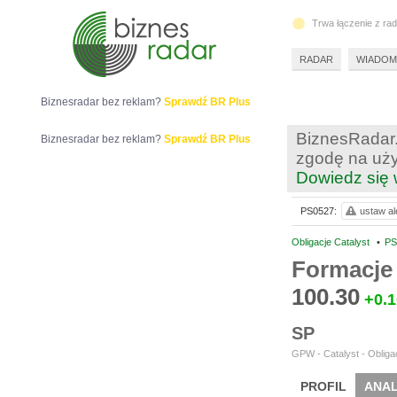
Trwa łączenie z ra
RADAR
WIADOM
Biznesradar bez reklam?
Sprawdź BR Plus
BiznesRadar.
Biznesradar bez reklam?
Sprawdź BR Plus
zgodę na uży
Dowiedz się 
PS0527:
ustaw al
Obligacje Catalyst
•
PS
Formacje 
100.30
+0.1
SP
GPW - Catalyst - Obligac
PROFIL
ANAL