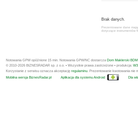
Brak danych.
Prezentowane dane mają c
dotyczące instrumentów fi
Notowania GPW opóźnione 15 min.
Notowania GPW/NC dostarcza
Dom Maklerski BDM 
© 2010-2026 BIZNESRADAR sp. z o.o. • Wszystkie prawa zastrzeżone • produkcja:
W3
Korzystanie z serwisu oznacza akceptację
regulaminu
. Prezentowanie kwotowania nie m
Mobilna wersja BiznesRadar.pl
Aplikacja dla systemu Android
Dla wła