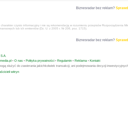
Biznesradar bez reklam?
Sprawd
harakter czysto informacyjny i nie są rekomendacją w rozumieniu przepisów Rozporządzenia Mini
nansowych lub ich emitentów (Dz. U. z 2005 r. Nr 206, poz. 1715).
Biznesradar bez reklam?
Sprawd
S.A.
media.pl
•
O nas
•
Polityka prywatności
•
Regulamin
•
Reklama
•
Kontakt
ogą służyć do zawierania jakichkolwiek transakcji, ani podejmowania decyzji inwestycyjnych
ścicieli witryn