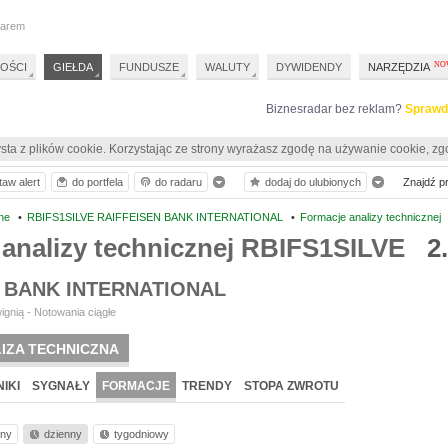
darem
OŚCI
GIEŁDA
FUNDUSZE
WALUTY
DYWIDENDY
NARZĘDZIA
Biznesradar bez reklam?
Sprawd
sta z plików cookie. Korzystając ze strony wyrażasz zgodę na używanie cookie, zg
taw alert
do portfela
do radaru
dodaj do ulubionych
Znajdź pro
ne
•
RBIFS1SILVE RAIFFEISEN BANK INTERNATIONAL
•
Formacje analizy technicznej
 analizy technicznej RBIFS1SILVE
2
 BANK INTERNATIONAL
ignią - Notowania ciągłe
IZA TECHNICZNA
IKI
SYGNAŁY
FORMACJE
TRENDY
STOPA ZWROTU
nny
dzienny
tygodniowy