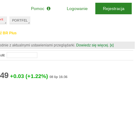
Pomoc
Logowanie
Rejestracja
PORTFEL
ź BR Plus
odnie z aktualnymi ustawieniami przeglądarki.
Dowiedz się więcej.
[x]
fil:
.49
+0.03
(+1.22%)
08 lip 16:36