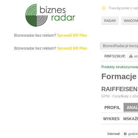
Trwa łączenie z ra
RADAR
WIADOM
Biznesradar bez reklam?
Sprawdź BR Plus
BiznesRadar.pl korzy
Biznesradar bez reklam?
Sprawdź BR Plus
RBIFS1SILVE:
us
Produkty strukturyzowa
Formacje
RAIFFEISEN
GPW - Certyfikaty z dźw
PROFIL
ANAL
WYKRES
WSKAŹN
Interwał:
godzi