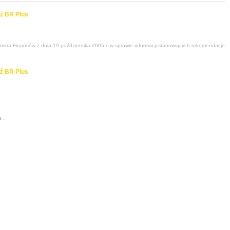
ź BR Plus
stra Finansów z dnia 19 października 2005 r. w sprawie informacji stanowiących rekomendacje
ź BR Plus
...