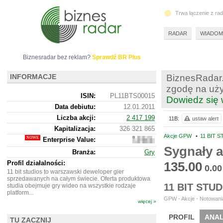
Trwa łączenie z ra
RADAR
WIADOM
Biznesradar bez reklam?
Sprawdź BR Plus
INFORMACJE
BiznesRadar.
zgodę na uży
ISIN:
PL11BTS00015
Dowiedz się 
Data debiutu:
12.01.2011
Liczba akcji:
2 417 199
11B:
ustaw alert
Kapitalizacja:
326 321 865
Akcje GPW
•
11 BIT S
Enterprise Value:
277
999
Sygnały a
Branża:
Gry
865
Profil działalności:
135.00
0.00
11 bit studios to warszawski deweloper gier
sprzedawanych na całym świecie. Oferta produktowa
11 BIT STU
studia obejmuje gry wideo na wszystkie rodzaje
platform...
GPW - Akcje - Notowania
więcej »
PROFIL
ANAL
TU ZACZNIJ