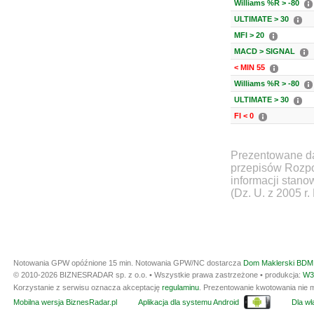
Williams %R > -80
ULTIMATE > 30
MFI > 20
MACD > SIGNAL
< MIN 55
Williams %R > -80
ULTIMATE > 30
FI < 0
Prezentowane da
przepisów Rozpo
informacji stan
(Dz. U. z 2005 r.
Notowania GPW opóźnione 15 min.
Notowania GPW/NC dostarcza
Dom Maklerski BDM 
© 2010-2026 BIZNESRADAR sp. z o.o. • Wszystkie prawa zastrzeżone • produkcja:
W3
Korzystanie z serwisu oznacza akceptację
regulaminu
. Prezentowanie kwotowania nie m
Mobilna wersja BiznesRadar.pl
Aplikacja dla systemu Android
Dla wła