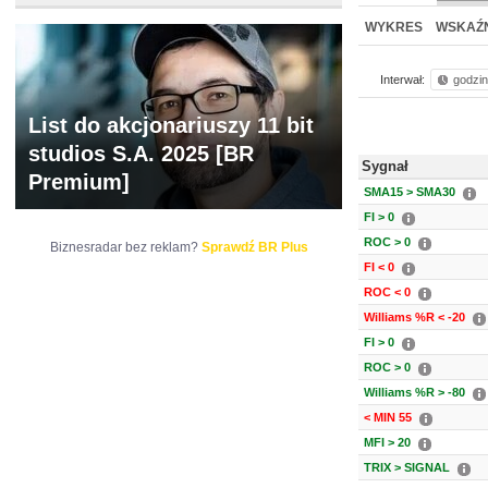
WYCENA
BR 
WYKRES
WSKAŹN
Interwał:
godzi
List do akcjonariuszy 11 bit
studios S.A. 2025 [BR
Sygnał
Premium]
SMA15 > SMA30
FI > 0
ROC > 0
Biznesradar bez reklam?
Sprawdź BR Plus
FI < 0
ROC < 0
Williams %R < -20
FI > 0
ROC > 0
Williams %R > -80
< MIN 55
MFI > 20
TRIX > SIGNAL