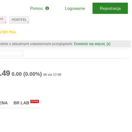
Pomoc
Logowanie
Rejestracja
PORTFEL
ź BR Plus
odnie z aktualnymi ustawieniami przeglądarki.
Dowiedz się więcej.
[x]
.49
0.00
(0.00%)
06 sie 17:00
NOWE
ENA
BR LAB