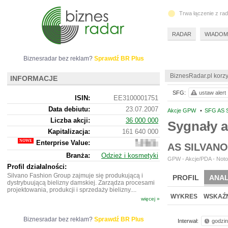
Trwa łączenie z ra
RADAR
WIADOM
Biznesradar bez reklam?
Sprawdź BR Plus
BiznesRadar.pl korzy
INFORMACJE
SFG:
ustaw alert
ISIN:
EE3100001751
Data debiutu:
23.07.2007
Akcje GPW
•
SFG AS 
Liczba akcji:
36 000 000
Sygnały a
Kapitalizacja:
161 640 000
Enterprise Value:
153
AS SILVAN
048
Branża:
Odzież i kosmetyki
332
GPW - Akcje/PDA - Noto
Profil działalności:
Silvano Fashion Group zajmuje się produkującą i
PROFIL
ANAL
dystrybuującą bielizny damskiej. Zarządza procesami
projektowania, produkcji i sprzedaży bielizny....
WYKRES
WSKAŹN
więcej »
Biznesradar bez reklam?
Sprawdź BR Plus
Interwał:
godzi