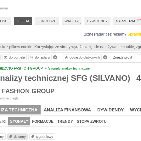
darem
OŚCI
GIEŁDA
FUNDUSZE
WALUTY
DYWIDENDY
NARZĘDZIA
Biznesradar bez reklam?
Sprawd
sta z plików cookie. Korzystając ze strony wyrażasz zgodę na używanie cookie, zg
do portfela
do radaru
dodaj do ulubionych
Znajdź profil:
SILVANO FASHION GROUP
•
Sygnały analizy technicznej
nalizy technicznej SFG (SILVANO)
4
O FASHION GROUP
wania ciągłe
IZA TECHNICZNA
ANALIZA FINANSOWA
DYWIDENDY
WYC
IKI
SYGNAŁY
FORMACJE
TRENDY
STOPA ZWROTU
nny
dzienny
tygodniowy