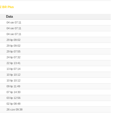
ź BR Plus
Data
04 sie 07:11
04 sie 07:11
04 sie 07:11
29 lip 09:02
29 lip 09:02
29 lip 07:55
24 lip 07:32
22 lip 13:41
13 lip 07:14
10 lip 10:12
10 lip 10:12
09 lip 11:49
07 lip 14:30
03 lip 12:56
02 lip 08:48
26 cze 09:38