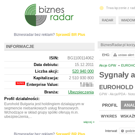
Trwa łączenie z ra
RADAR
WIADOM
Biznesradar bez reklam?
Sprawdź BR Plus
BiznesRadar.pl korzy
INFORMACJE
EHG:
ustaw alert
ISIN:
BG1100114062
Data debiutu:
15.12.2011
Akcje GPW
•
EUROHO
Liczba akcji:
520 940 000
Sygnały 
Kapitalizacja:
2 510 930 800
Enterprise Value:
5
EUROHOLD 
309
Branża:
Ubezpieczenia
305
GPW - Akcje/PDA - Noto
334
Profil działalności:
Eurohold Bulgaria jest holdingiem działającym w
PROFIL
ANAL
segmencie niebankowych usług finansowych.
Wchodzące w skład grupy spółki oferują m.in.
WYKRES
WSKAŹN
ubezpieczenia,...
więcej »
Interwał:
godzi
Biznesradar bez reklam?
Sprawdź BR Plus