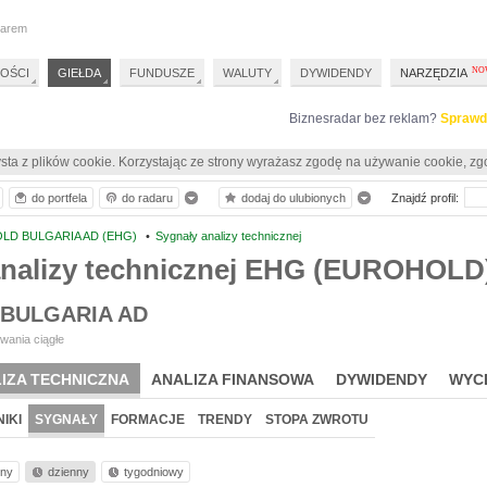
darem
OŚCI
GIEŁDA
FUNDUSZE
WALUTY
DYWIDENDY
NARZĘDZIA
Biznesradar bez reklam?
Sprawd
sta z plików cookie. Korzystając ze strony wyrażasz zgodę na używanie cookie, zg
do portfela
do radaru
dodaj do ulubionych
Znajdź profil:
LD BULGARIA AD (EHG)
•
Sygnały analizy technicznej
analizy technicznej EHG (EUROHOLD
BULGARIA AD
wania ciągłe
IZA TECHNICZNA
ANALIZA FINANSOWA
DYWIDENDY
WYC
IKI
SYGNAŁY
FORMACJE
TRENDY
STOPA ZWROTU
nny
dzienny
tygodniowy