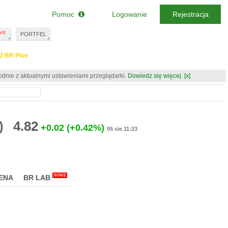
Pomoc
Logowanie
Rejestracja
PORTFEL
ź BR Plus
odnie z aktualnymi ustawieniami przeglądarki.
Dowiedz się więcej.
[x]
)
4.82
+0.02
(+0.42%)
05 sie 11:23
NOWE
ENA
BR LAB