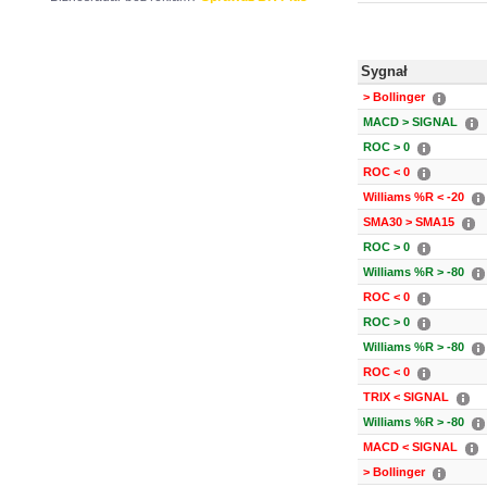
Sygnał
> Bollinger
MACD > SIGNAL
ROC > 0
ROC < 0
Williams %R < -20
SMA30 > SMA15
ROC > 0
Williams %R > -80
ROC < 0
ROC > 0
Williams %R > -80
ROC < 0
TRIX < SIGNAL
Williams %R > -80
MACD < SIGNAL
> Bollinger