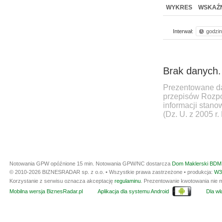
WYKRES
WSKAŹN
Interwał:
godzi
Brak danych.
Prezentowane da
przepisów Rozpo
informacji stan
(Dz. U. z 2005 r.
Notowania GPW opóźnione 15 min.
Notowania GPW/NC dostarcza
Dom Maklerski BDM 
© 2010-2026 BIZNESRADAR sp. z o.o. • Wszystkie prawa zastrzeżone • produkcja:
W3
Korzystanie z serwisu oznacza akceptację
regulaminu
. Prezentowanie kwotowania nie m
Mobilna wersja BiznesRadar.pl
Aplikacja dla systemu Android
Dla wła