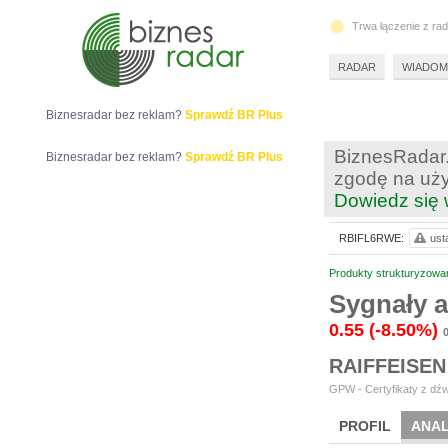
Trwa łączenie z ra
RADAR
WIADOM
Biznesradar bez reklam?
Sprawdź BR Plus
BiznesRadar.
Biznesradar bez reklam?
Sprawdź BR Plus
zgodę na uży
Dowiedz się 
RBIFL6RWE:
ust
Produkty strukturyzowa
Sygnały 
0.55
(-8.50%)
RAIFFEISEN
GPW - Certyfikaty z dźw
PROFIL
ANAL