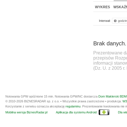
WYKRES
WSKAŹN
Interwał:
godzi
Brak danych.
Prezentowane da
przepisów Rozpo
informacji stan
(Dz. U. z 2005 r.
Notowania GPW opóźnione 15 min.
Notowania GPW/NC dostarcza
Dom Maklerski BDM 
© 2010-2026 BIZNESRADAR sp. z o.o. • Wszystkie prawa zastrzeżone • produkcja:
W3
Korzystanie z serwisu oznacza akceptację
regulaminu
. Prezentowanie kwotowania nie m
Mobilna wersja BiznesRadar.pl
Aplikacja dla systemu Android
Dla wła