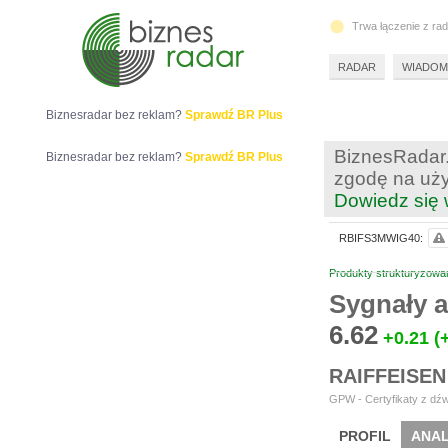
Trwa łączenie z ra
RADAR
WIADOM
Biznesradar bez reklam?
Sprawdź BR Plus
BiznesRadar.
Biznesradar bez reklam?
Sprawdź BR Plus
zgodę na uży
Dowiedz się 
RBIFS3MWIG40:
Produkty strukturyzowa
Sygnały 
6.62
+0.21
(
RAIFFEISEN
GPW - Certyfikaty z dźw
PROFIL
ANAL