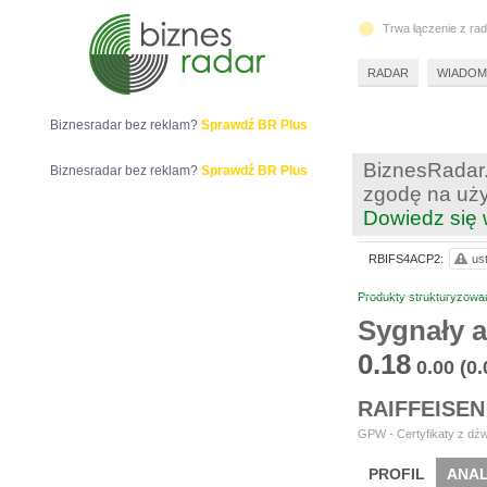
Trwa łączenie z ra
RADAR
WIADOM
Biznesradar bez reklam?
Sprawdź BR Plus
BiznesRadar.
Biznesradar bez reklam?
Sprawdź BR Plus
zgodę na uży
Dowiedz się 
RBIFS4ACP2:
us
Produkty strukturyzowa
Sygnały 
0.18
0.00
(0
RAIFFEISEN
GPW - Certyfikaty z dźw
PROFIL
ANAL