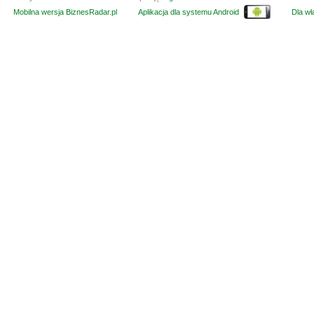
Mobilna wersja BiznesRadar.pl
Aplikacja dla systemu Android
Dla wła