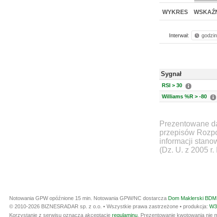
WYKRES
WSKAŹN
Interwał:
godzi
Sygnał
RSI > 30
Williams %R > -80
Prezentowane da
przepisów Rozpo
informacji stan
(Dz. U. z 2005 r.
Notowania GPW opóźnione 15 min.
Notowania GPW/NC dostarcza
Dom Maklerski BDM 
© 2010-2026 BIZNESRADAR sp. z o.o. • Wszystkie prawa zastrzeżone • produkcja:
W3
Korzystanie z serwisu oznacza akceptację
regulaminu
. Prezentowanie kwotowania nie m