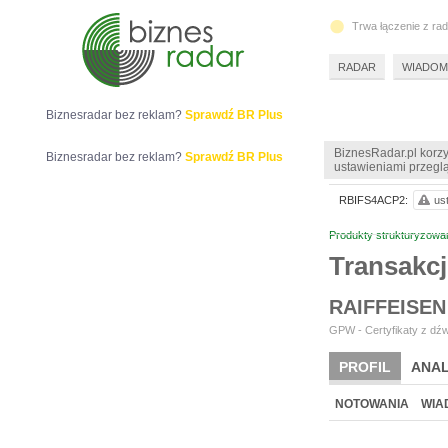
Trwa łączenie z ra
RADAR
WIADOM
Biznesradar bez reklam?
Sprawdź BR Plus
BiznesRadar.pl korzy
Biznesradar bez reklam?
Sprawdź BR Plus
ustawieniami przeglą
RBIFS4ACP2:
us
Produkty strukturyzowa
Transakc
RAIFFEISEN
GPW - Certyfikaty z dźw
PROFIL
ANAL
NOTOWANIA
WIA