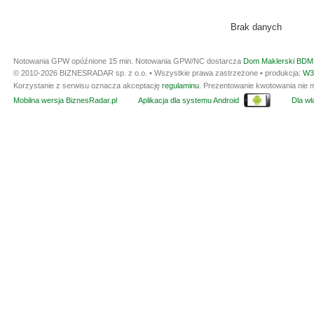
Brak danych
Notowania GPW opóźnione 15 min.
Notowania GPW/NC dostarcza
Dom Maklerski BDM 
© 2010-2026 BIZNESRADAR sp. z o.o. • Wszystkie prawa zastrzeżone • produkcja:
W3
Korzystanie z serwisu oznacza akceptację
regulaminu
. Prezentowanie kwotowania nie m
Mobilna wersja BiznesRadar.pl
Aplikacja dla systemu Android
Dla wła