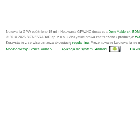
Notowania GPW opóźnione 15 min.
Notowania GPW/NC dostarcza
Dom Maklerski BDM 
© 2010-2026 BIZNESRADAR sp. z o.o. • Wszystkie prawa zastrzeżone • produkcja:
W3
Korzystanie z serwisu oznacza akceptację
regulaminu
. Prezentowanie kwotowania nie m
Mobilna wersja BiznesRadar.pl
Aplikacja dla systemu Android
Dla wła