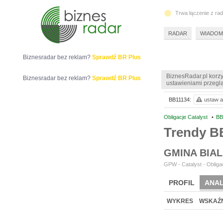
Trwa łączenie z ra
RADAR
WIADOM
Biznesradar bez reklam?
Sprawdź BR Plus
BiznesRadar.pl korzy
Biznesradar bez reklam?
Sprawdź BR Plus
ustawieniami przeglą
BB11134:
ustaw a
Obligacje Catalyst
•
BB
Trendy B
GMINA BIA
GPW - Catalyst - Obligac
PROFIL
ANAL
WYKRES
WSKAŹN